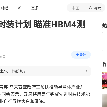
财经
AI
更多
中国新闻网
搜索
装计划 瞄准HBM4测
热
关注
账号
作
全球7%市场份额？
刘育英)马来西亚政府正加快推动半导体产业升
在国会表示，政府将用两年完成先进封装技术能
业自行寻找客户和融资。