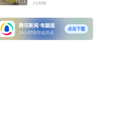
的猫咪节日快乐吧~
00:13
-7小时前
腾讯新闻·电脑版
点击下载
24小时陪你追热点