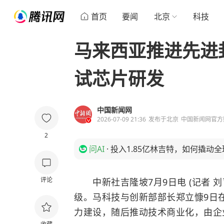
首页
要闻
北京
科技
马来西亚推进先进封
试芯片研发
中国新闻网
2026-07-09 21:36
发布于
北京
中国新闻网官方
2
问AI
·
投入1.85亿林吉特，如何撬动
评论
中新社吉隆坡7月9日电 (记者 
级。马科技与创新部部长郑立慷9日
力建设，随后推动技术商业化，由企