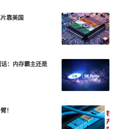
芯片靠美国
喊话：内存霸主还是
一臂！