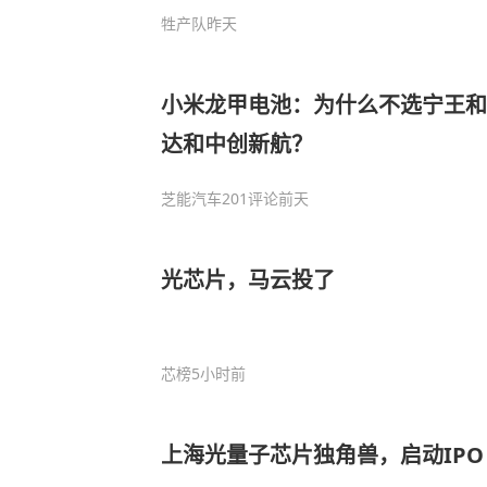
牲产队
昨天
小米龙甲电池：为什么不选宁王和
达和中创新航？
芝能汽车
201评论
前天
光芯片，马云投了
芯榜
5小时前
上海光量子芯片独角兽，启动IPO