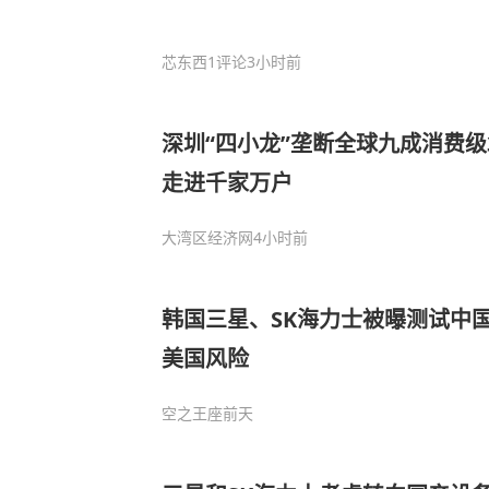
芯东西
1评论
3小时前
深圳“四小龙”垄断全球九成消费级
走进千家万户
大湾区经济网
4小时前
韩国三星、SK海力士被曝测试中
美国风险
空之王座
前天