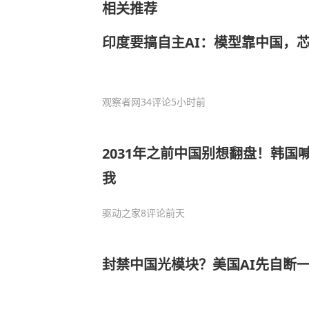
相关推荐
印度要搞自主AI：模型靠中国，
观察者网
34评论
5小时前
2031年之前中国别想翻盘！韩国
我
驱动之家
8评论
前天
封禁中国光模块？美国AI先自断