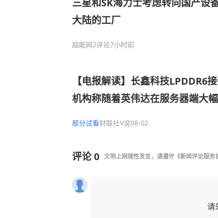
三星和SK海力士考虑转向国产设
大陆的工厂
超能网
2评论
7小时前
【电报解读】长鑫科技LPDDR6
机构称随着英伟达在服务器端大幅提
求，内存报价有望持续提升，这家
部分试看
财联社V说
08-02
供LPDDR存储芯片封装代工服务
评论
0
文明上网理性发言，请遵守
《新闻评论服务
请