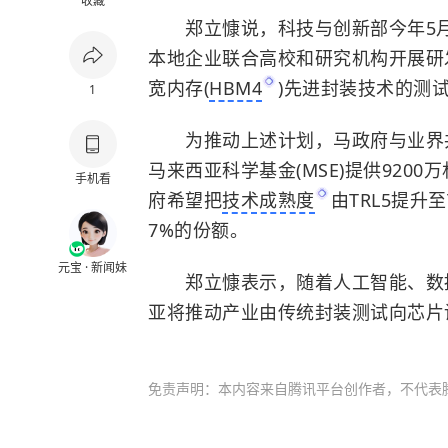
收藏
郑立慷说，科技与创新部今年5月成立
本地企业联合高校和研究机构开展研
宽内存(
HBM4
)先进封装技术的测
1
为推动上述计划，马政府与业界共同投
马来西亚科学基金(MSE)提供920
手机看
府希望把
技术成熟度
由TRL5提升
7%的份额。
元宝 · 新闻妹
郑立慷表示，随着人工智能、数据
亚将推动产业由传统封装测试向芯片
免责声明：本内容来自腾讯平台创作者，不代表