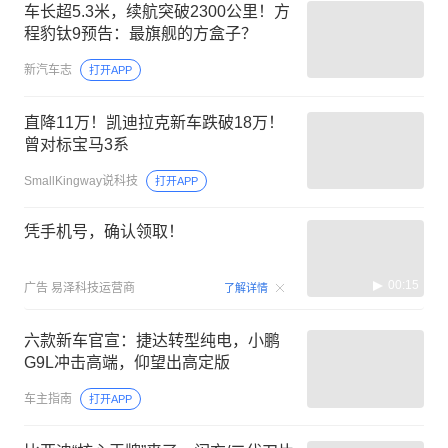
车长超5.3米，续航突破2300公里！方
程豹钛9预告：最旗舰的方盒子？
新汽车志
打开APP
直降11万！凯迪拉克新车跌破18万！
曾对标宝马3系
SmallKingway说科技
打开APP
凭手机号，确认领取！
00:15
广告
易泽科技运营商
了解详情
六款新车官宣：捷达转型纯电，小鹏
G9L冲击高端，仰望出高定版
车主指南
打开APP