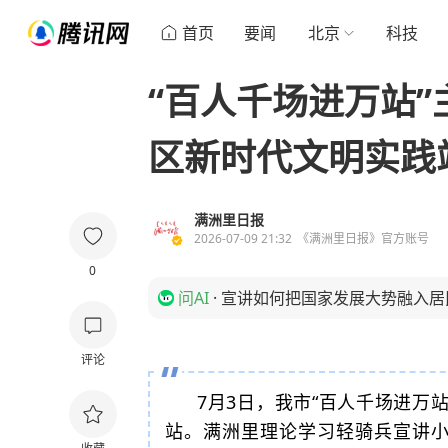
首页
要闻
北京
科技
“百人千场进万站
区新时代文明实践
满洲里日报
2026-07-09 21:32
《满洲里日报》官方账号
0
问AI
·
宣讲如何把国家发展大势融入居
评论
7月3日，我市“百人千场进万
站。满洲里理论学习轻骑兵宣讲