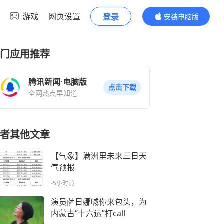
游戏
网页设置
登录
安装电脑版
内容更精彩
门应用推荐
腾讯新闻·电脑版
点击下载
全网热点早知道
者其他文章
【气象】满洲里未来三日天
气预报
-5小时前
演员萨日娜喊你来包头，为
内蒙古“十六运”打call