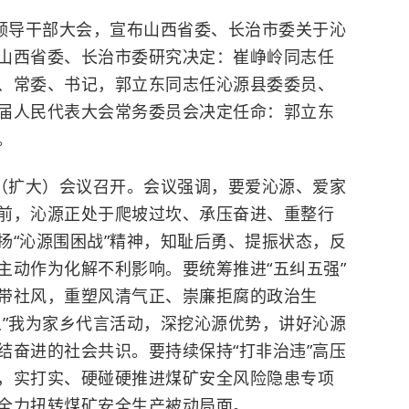
县领导干部大会，宣布山西省委、长治市委关于沁
山西省委、长治市委研究决定：崔峥岭同志任
、常委、书记，郭立东同志任沁源县委委员、
届人民代表大会常务委员会决定任命：郭立东
。
组（扩大）会议召开。会议强调，要爱沁源、爱家
前，沁源正处于爬坡过坎、承压奋进、重整行
扬“沁源围困战”精神，知耻后勇、提振状态，反
主动作为化解不利影响。要统筹推进“五纠五强”
带社风，重塑风清气正、崇廉拒腐的政治生
人”我为家乡代言活动，深挖沁源优势，讲好沁源
结奋进的社会共识。要持续保持“打非治违”高压
，实打实、硬碰硬推进煤矿安全风险隐患专项
全力扭转煤矿安全生产被动局面。