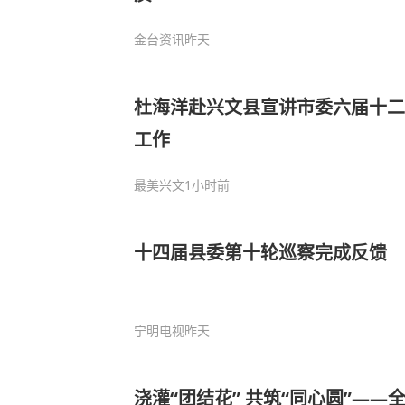
金台资讯
昨天
杜海洋赴兴文县宣讲市委六届十二
工作
最美兴文
1小时前
十四届县委第十轮巡察完成反馈
宁明电视
昨天
浇灌“团结花” 共筑“同心圆”—