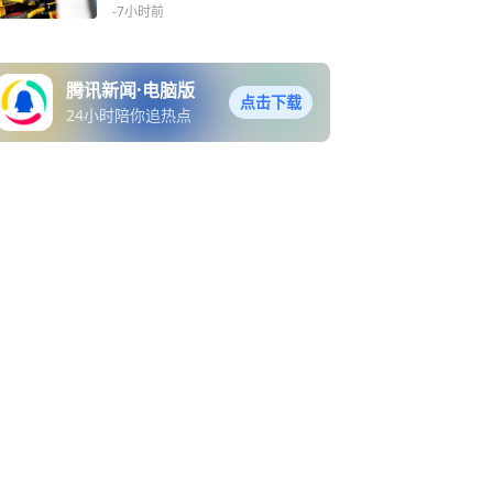
牌督办
-7小时前
腾讯新闻·电脑版
点击下载
24小时陪你追热点