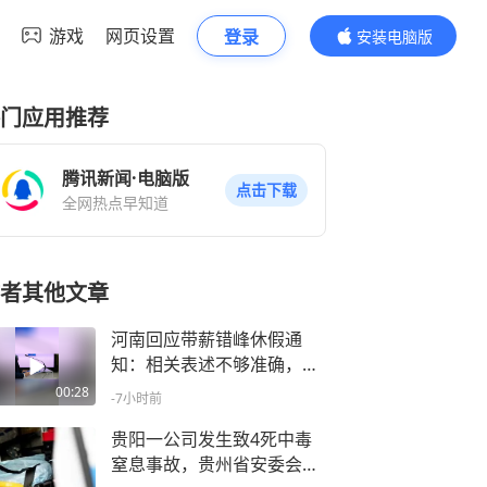
游戏
网页设置
登录
安装电脑版
内容更精彩
门应用推荐
腾讯新闻·电脑版
点击下载
全网热点早知道
者其他文章
河南回应带薪错峰休假通
知：相关表述不够准确，程
序审签不规范，待修改后予
00:28
-7小时前
以印发
贵阳一公司发生致4死中毒
窒息事故，贵州省安委会挂