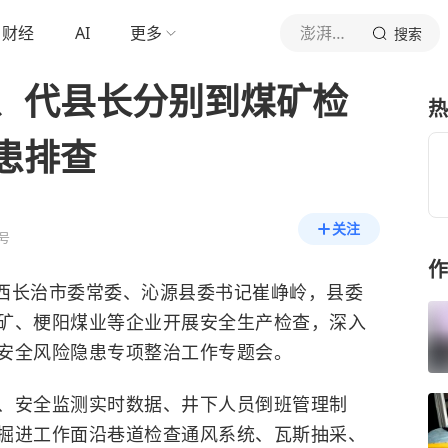
财经
AI
更多
澎湃新闻
搜索
、代县长分别到煤矿检
热
患排查
关注
号
作
山西长治市委常委、沁源县委书记崔峥岭，县委
矿、梗阳煤业等企业开展安全生产检查，深入
安全风险隐患专项整治工作专题会。
、安全监测实时数据、井下人员倒班管理制
掘进工作面沿巷道检查通风系统、瓦斯抽采、