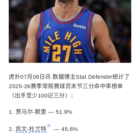
虎扑07月09日讯 数据博主Stat Defender统计了
2025-26赛季常规赛球员末节三分命中率榜单
（出手至少100记三分）：
1. 贾马尔-默里 — 51.9%
2.
凯文-杜兰特
— 45.6%