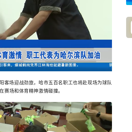
沈阳客场迎战劲旅，哈市五百名职工也将赴现场为球队
在赛场和体育精神激情碰撞。