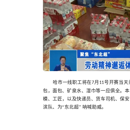
哈市一线职工将在
月
号开赛当天
7
11
包，面包、矿泉水、湿巾等一应俱全。本
模、工匠，以及快递员、货车司机、保安
滨队、为
“东北超” 呐喊助威。