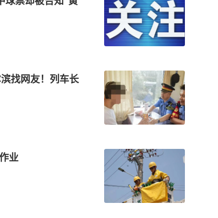
中球票却被告知“黄
尔滨找网友！列车长
电作业