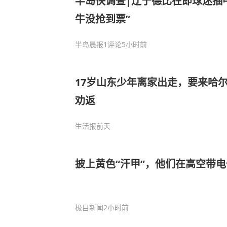
半岛快调查|辽宁德比在即球迷抽
牛没抢到票”
半岛晨报
1评论
5小时前
17岁山东少年离家出走，要来哈
劝返
生活报
前天
披上黄色“汗甲”，他们在高空带
极目新闻
2小时前