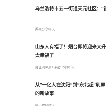
乌兰浩特市五一街道天元社区：“
微视分享
昨天
山东人有福了！烟台即将迎来大升
太幸福了
价值洞见局
1评论
12小时前
从“一亿人在沈阳”到“东北超”刷
的新故事
第一财经
昨天