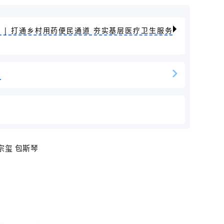
 | 打通乡村用药便民通道 夯实基层医疗卫生服务
”
宗玺
包斯琴