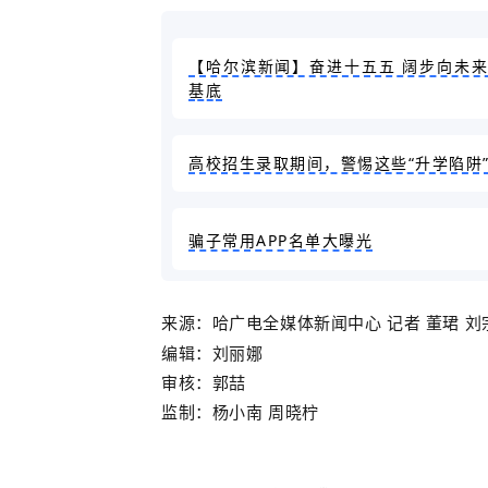
【哈尔滨新闻】奋进十五五 阔步向未来
基底
高校招生录取期间，警惕这些“升学陷阱
骗子常用APP名单大曝光
来源：
哈广电全媒体新闻中心 记者
董珺
刘
编辑：刘丽娜
审核：郭喆
监制：杨小南 周晓柠