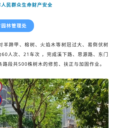
障人民群众生命财产安全
市园林管理处
对羊蹄甲、榕树、火焰木等树冠过大、易倒伏树
60人次、21车次 ，完成溪下路、思源路、东门
条路段共500株树木的修剪、扶正与加固作业。