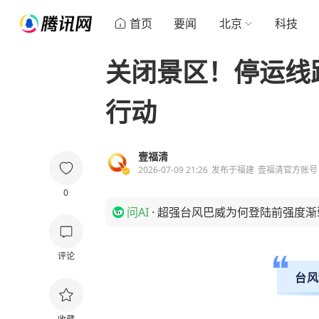
首页
要闻
北京
科技
关闭景区！停运线
行动
壹福清
2026-07-09 21:26
发布于
福建
壹福清官方账号
0
问AI
·
超强台风巴威为何登陆前强度渐
评论
台风