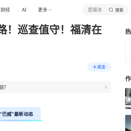
财经
AI
更多
壹福清
搜索
路！巡查值守！福清在
热
关注
作
弱？
“巴威”最新动态