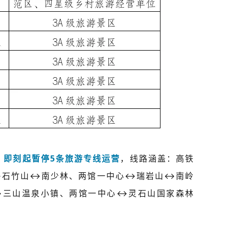
，即刻起暂停5条旅游专线运营
，线路涵盖：高铁
↔石竹山↔南少林、两馆一中心↔瑞岩山↔南岭
↔三山温泉小镇、两馆一中心↔灵石山国家森林