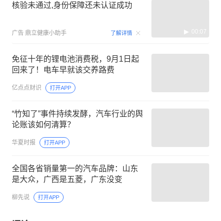
核验未通过,身份保障还未认证成功
00:07
广告
鼎立健康小助手
了解详情
免征十年的锂电池消费税，9月1日起
回来了！电车早就该交养路费
亿点点财识
打开APP
“竹知了”事件持续发酵，汽车行业的舆
论账该如何清算？
华夏时报
打开APP
全国各省销量第一的汽车品牌：山东
是大众，广西是五菱，广东没变
柳先说
打开APP