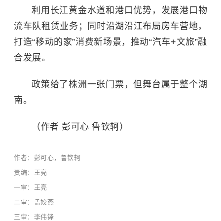
利用长江黄金水道和港口优势，发展港口物
流车队租赁业务；同时沿湖沿江布局房车营地，
打造“移动的家”消费新场景，推动“汽车+文旅”融
合发展。
政策给了株洲一张门票，但舞台属于整个湖
南。
（作者 彭可心 鲁钦轲）
作者：彭可心，鲁钦轲
责编：王亮
一审：王亮
二审：孟姣燕
三审：李伟锋