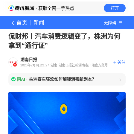
· 获取全网一手热点
打开
首页
新闻
无障碍
侃财邦丨汽车消费逻辑变了，株洲为何
拿到“通行证”
湖南日报
关注
2026年7月9日21:27
湖南
湖南日报社新湖南客户端官方账号
问AI
·
株洲赛车狂欢如何解锁消费新剧本？