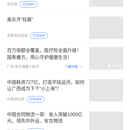
洞见商
打开APP
奥乐齐“狂飙”
零售商业财经
打开APP
百万保额全覆盖，医疗险全面升级！
国寿魔方，用心守护健康生活！
00:06
广告
鼎立健康小助手
了解详情
中国耗资727亿，打造平陆运河，如何
让广西成为下个“小上海”？
价值洞见局
打开APP
中国合同物流一哥：收入突破1000亿
元，领先中外运、安吉物流