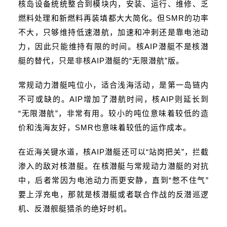
核岛设备统统整合到模块内，安装、运行、维修、乏
燃料处理和新燃料再装填都大大简化。但SMR的功率
不大，只够维持低速潜航，加速和冲刺还是靠电池动
力，因此只能维持有限的时间。核AIP潜艇不是核潜
艇的替代，只是非核AIP潜艇的“无限潜航”版。
常规动力潜艇吨位小，适合浅海活动，是第一岛链内
不可或缺的。AIP增加了潜航时间，核AIP则延长到
“无限潜航”，非常有用。较小的吨位意味着较低的造
价和浅海友好，SMR也意味着较低的运作成本。
在近海关键水道，核AIP潜艇还可以“站岗把关”，拦截
渗入的敌对核潜艇。在核潜艇与常规动力潜艇的对抗
中，后者常因为电池动力而更安静，直到“憋不住气”
要上浮充电，那就是核潜艇或者联合作战的反潜巡逻
机、反潜舰艇猎杀的绝好时机。