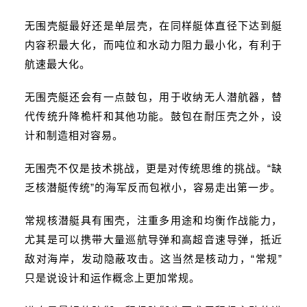
无围壳艇最好还是单层壳，在同样艇体直径下达到艇
内容积最大化，而吨位和水动力阻力最小化，有利于
航速最大化。
无围壳艇还会有一点鼓包，用于收纳无人潜航器，替
代传统升降桅杆和其他功能。鼓包在耐压壳之外，设
计和制造相对容易。
无围壳不仅是技术挑战，更是对传统思维的挑战。“缺
乏核潜艇传统”的海军反而包袱小，容易走出第一步。
常规核潜艇具有围壳，注重多用途和均衡作战能力，
尤其是可以携带大量
巡航导弹
和高超音速导弹，抵近
敌对海岸，发动隐蔽攻击。这当然是核动力，“常规”
只是说设计和运作概念上更加常规。