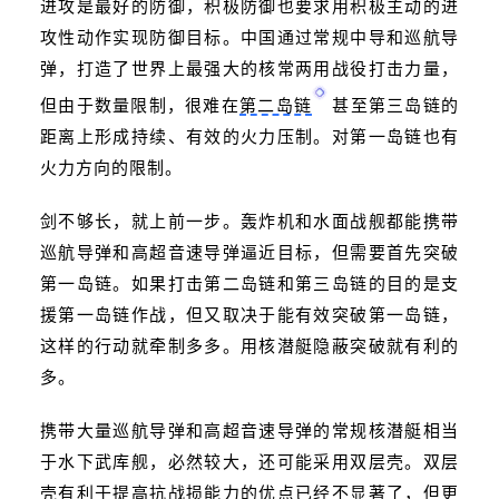
进攻是最好的防御，积极防御也要求用积极主动的进
攻性动作实现防御目标。中国通过常规中导和巡航导
弹，打造了世界上最强大的核常两用战役打击力量，
但由于数量限制，很难在
第二岛链
甚至第三岛链的
距离上形成持续、有效的火力压制。对第一岛链也有
火力方向的限制。
剑不够长，就上前一步。轰炸机和水面战舰都能携带
巡航导弹和高超音速导弹逼近目标，但需要首先突破
第一岛链。如果打击第二岛链和第三岛链的目的是支
援第一岛链作战，但又取决于能有效突破第一岛链，
这样的行动就牵制多多。用核潜艇隐蔽突破就有利的
多。
携带大量巡航导弹和高超音速导弹的常规核潜艇相当
于水下武库舰，必然较大，还可能采用双层壳。双层
壳有利于提高抗战损能力的优点已经不显著了，但更