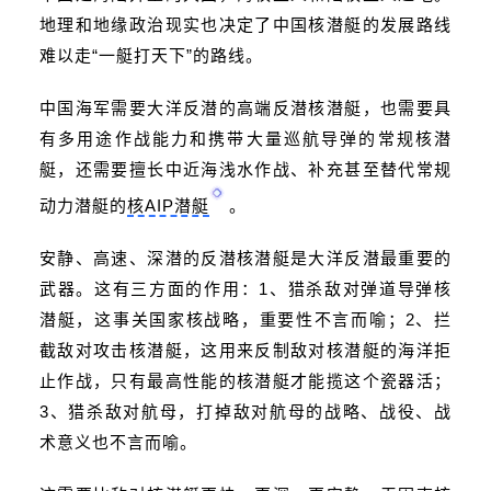
地理和地缘政治现实也决定了中国核潜艇的发展路线
难以走“一艇打天下”的路线。
中国海军需要大洋反潜的高端反潜核潜艇，也需要具
有多用途作战能力和携带大量巡航导弹的常规核潜
艇，还需要擅长中近海浅水作战、补充甚至替代常规
动力潜艇的
核AIP潜艇
。
安静、高速、深潜的反潜
核潜艇
是大洋反潜最重要的
武器。这有三方面的作用：1、猎杀敌对弹道导弹核
潜艇，这事关国家核战略，重要性不言而喻；2、拦
截敌对攻击核潜艇，这用来反制敌对核潜艇的海洋拒
止作战，只有最高性能的核潜艇才能揽这个瓷器活；
3、猎杀敌对航母，打掉敌对航母的战略、战役、战
术意义也不言而喻。