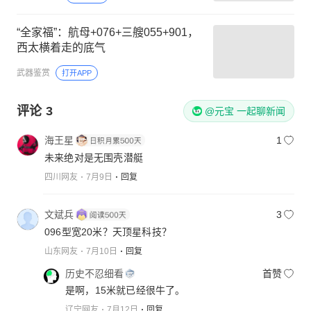
“全家福”：航母+076+三艘055+901，
西太横着走的底气
武器鉴赏
打开APP
评论
3
@元宝 一起聊新闻
海王星
1
未来绝对是无围壳潜艇
四川网友
7月9日
回复
文斌兵
3
096型宽20米？天顶星科技？
山东网友
7月10日
回复
历史不忍细看
首赞
是啊，15米就已经很牛了。
辽宁网友
7月12日
回复