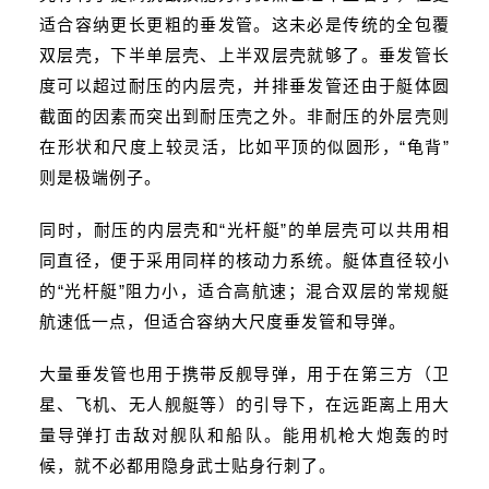
适合容纳更长更粗的垂发管。这未必是传统的全包覆
双层壳，下半单层壳、上半双层壳就够了。垂发管长
度可以超过耐压的内层壳，并排垂发管还由于艇体圆
截面的因素而突出到耐压壳之外。非耐压的外层壳则
在形状和尺度上较灵活，比如平顶的似圆形，“龟背”
则是极端例子。
同时，耐压的内层壳和“光杆艇”的单层壳可以共用相
同直径，便于采用同样的核动力系统。艇体直径较小
的“光杆艇”阻力小，适合高航速；混合双层的常规艇
航速低一点，但适合容纳大尺度垂发管和导弹。
大量垂发管也用于携带
反舰导弹
，用于在第三方（卫
星、飞机、无人舰艇等）的引导下，在远距离上用大
量导弹打击敌对舰队和船队。能用机枪大炮轰的时
候，就不必都用隐身武士贴身行刺了。