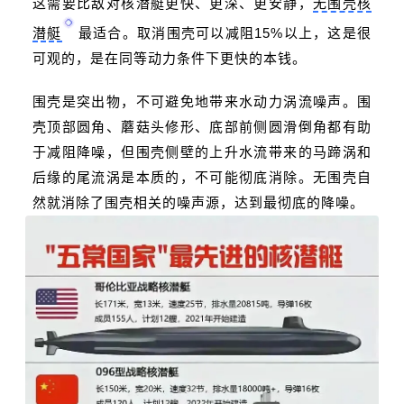
这需要比敌对核潜艇更快、更深、更安静，
无围壳核
潜艇
最适合。取消围壳可以减阻15%以上，这是很
可观的，是在同等动力条件下更快的本钱。
围壳是突出物，不可避免地带来水动力涡流噪声。围
壳顶部圆角、蘑菇头修形、底部前侧圆滑倒角都有助
于减阻降噪，但围壳侧壁的上升水流带来的马蹄涡和
后缘的尾流涡是本质的，不可能彻底消除。无围壳自
然就消除了围壳相关的噪声源，达到最彻底的降噪。