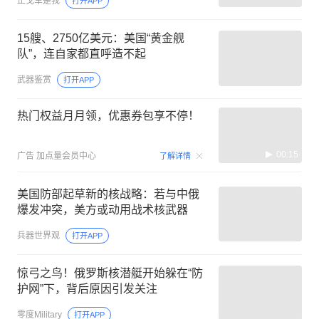
止戈军是我
打开APP
15艘、2750亿美元：美国“黄金舰
队”，连自家都直呼造不起
武器鉴赏
打开APP
热门权益月月领，优惠券包享不停！
00:15
广告
加点量会员中心
了解详情
美国防部起草新的核战略：若与中俄
爆发冲突，美方或动用战术核武器
兵器世界观
打开APP
惊弓之鸟！俄罗斯核潜艇开始躲在“防
护网”下，背后原因引发关注
零度Military
打开APP