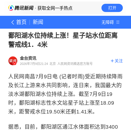
· 获取全网一手热点
打开
首页
新闻
无障碍
鄱阳湖水位持续上涨！星子站水位距离
警戒线1．4米
金台资讯
关注
2026年7月9日21:24
北京
人民网资讯精选官方账号
人民网南昌7月9日电 (记者时雨)受近期持续降雨
及长江上游来水共同影响，连日来，我国最大的
淡水湖鄱阳湖水位持续上涨。截至7月9日19
时，
鄱阳湖
标志性水文站星子站上涨至18.09
米，距警戒水位19.50米还剩1.41米。
据悉，目前，鄱阳湖区通江水体面积达到3400