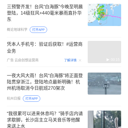
三预警齐发！台风“白海豚”今晚至明晨
登陆，14级狂风+440毫米暴雨直扑华
东
概论地球科学
打开APP
凭本人手机号：验证后获取！#运营商
业务
00:15
广告
云启创想运营商
了解详情
一夜大风大雨！台风“白海豚”将正面登
陆贯穿浙江，登陆地点最新明确！杭
州机场取消今日航班270架次
杭州日报
打开APP
“我很累可以进来休息吗？”骑手店内请
求歇脚，长沙店主立马关音乐等他醒
来送上水