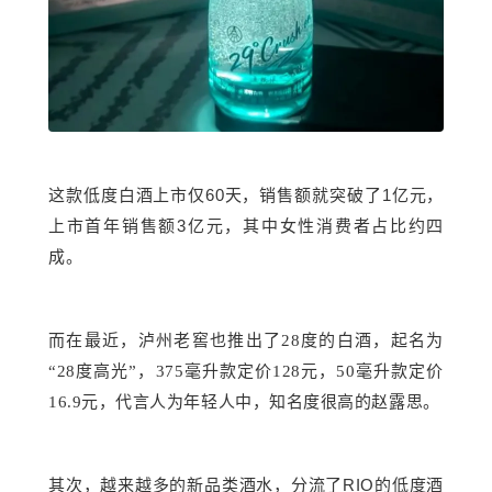
这款低度白酒上市仅
60
1
天，销售额就突破了
亿元，
3
上市首年销售额
亿元，其中女性消费者占比约四
成。
而在最近，
泸州老窖
也推出了
28度的白酒，起名为
“28度高光”，375毫升款定价128元，50毫升款定价
16.9元，代言人为年轻人中，知名度很高的赵露思。
RIO
其次，越来越多的新品类酒水，分流了
的低度酒