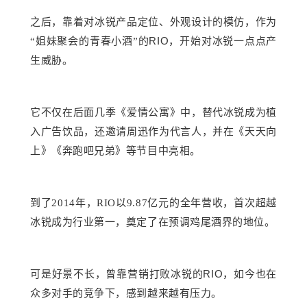
之后，靠着对冰锐产品定位、外观设计的模仿，作为
RIO
“姐妹聚会的青春小酒”的
，开始对冰锐一点点产
生威胁。
它不仅在后面几季《爱情公寓》中，替代冰锐成为植
入广告饮品，还邀请周迅作为代言人，并在《天天向
上》《奔跑吧兄弟》等节目中亮相。
到了
2014年，RIO以9.87亿元的全年营收，首次超越
冰锐成为行业第一，奠定了在预调鸡尾酒界的地位。
RIO
可是好景不长，曾靠营销打败冰锐的
，如今也在
众多对手的竞争下，感到越来越有压力。