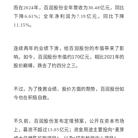
而在
2024年，百润股份全年营收为30.48亿元，同比
下降6.61%；全年净利润为7.19亿元，同比下降
11.15%。
连续两年的业绩下滑，给百润股份的市值带来了影
170
2021
响。如今，百润股份市值约
亿元，相比
年的
股价巅峰，跌去了约四分之三。
不过，
为了挽救
业绩、股价方面的
颓势，百润
股份如
今也在积极自救。
不久前，百润股份发布定增预案，
公开在资本市场
上，
募资不超过
13.05亿元
；
资金用途主要
投向
“
麦芽