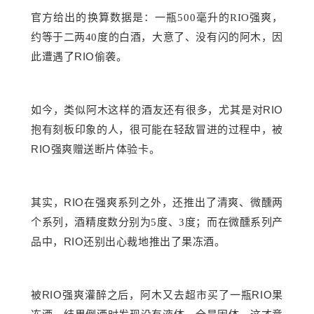
官方给出的换算数据是：一瓶
500毫升的RIO强爽，
约等于二两40度的白酒，大意了、没有闪的阿木，因
RIO
此遭遇了
偷袭。
RIO
如今，类似阿木这样的酒友还有很多，尤其是对
抱有刻板印象的人，很可能在轻敌冒进的过程中，被
RIO
强爽赠送断片体验卡。
RIO
其实，
在强爽系列之外，还推出了清爽、微醺两
个系列，酒精度数分别为
5度、3度；而在微醺系列产
RIO
品中，
还别出心裁地推出了果冻酒。
RIO
RIO
被
强爽灌醉之后，阿木又去超市买了一瓶
果