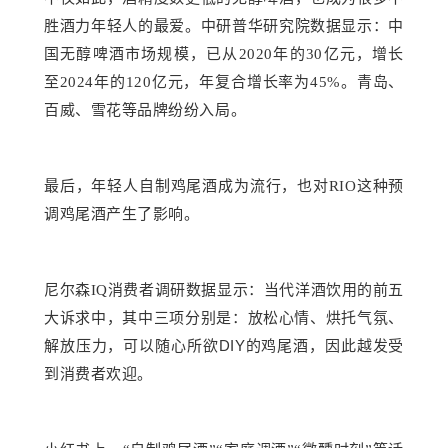
胜酒力年轻人的最爱。中研普华研究院数据显示：中
国无醇啤酒市场规模，已从
2020年的30亿元，增长
至2024年的120亿元，年复合增长率为45%。青岛、
百威、雪花等品牌纷纷入局。
最后，年轻人自制鸡尾酒成为流行，也对
RIO这种预
调鸡尾酒产生了影响。
尼尔森
IQ消费者调研数据显示
：
当代洋酒饮用的前五
大诉求中，
其中三项分别是：
放松心情、烘托气氛
、
DIY
解放压力，
可以随心所欲
的鸡尾酒，因此越发受
到消费者欢迎。