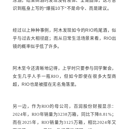
冻酒，结果倒酒时发现没有液体、全是固体，这才意
10
识到瓶身上写的
“爆摇
下
”不是命令、而是建议。
RIO
经过以上种种事例，阿木发现如今的
鸡尾酒，似
RIO
乎与过去大相径庭；而从日常生活场景来看，
出
镜的概率似乎低了许多。
阿木至今还清晰地记得，上学时只要参与同学聚会，
女生几乎人手一瓶
RIO，但如今即使在很多大型商
RIO
超，
也是被摆在无名角落里。
另一边，作为
RIO的母公司，百润股份财报显示：
2024年，RIO年销量为3238万箱，同比下降8.81%；
而在2025年，RIO销量为3125万箱，相比2024年又