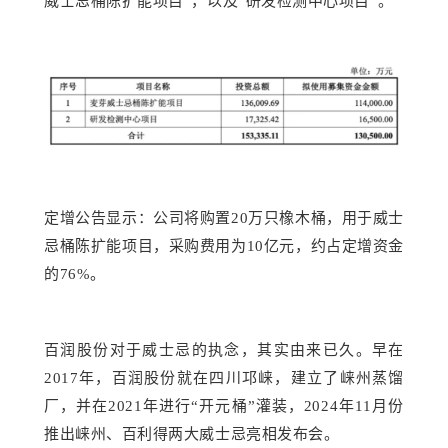
威士忌
桶陈扩能项目
”，
以及
“
研发
检测中心项目
”
。
定增
公告显示：
公司
将购置
20万只橡木桶，
用于威士
忌桶陈扩能项目，
采购费用为
10亿元
，
约占定增资金
的
76%。
百润股份对于威士忌的执念，其实由来已久。早在
2017年，百润股份就在四川邛崃，建立了崃州蒸馏
厂，并在2021年进行“开元桶”灌装，2024年11月份
推出崃州、百利得两大威士忌亮相发布会。