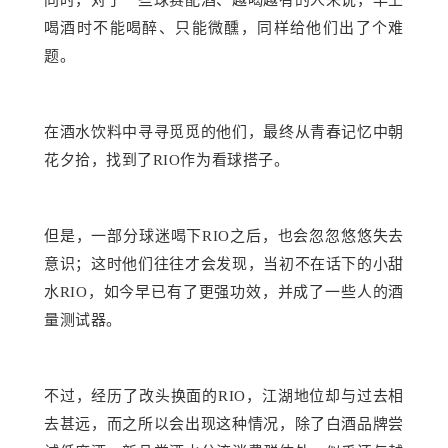
喝酒时不能喝醉、只能微醺，同样给他们出了个难
题。
在酒水饮料中寻寻觅觅的他们，最终从青春记忆中朝
花夕拾，找到了
RIO作为看球搭子。
但
是，
一部分
球迷喝下
RIO之后
，也会
忽忽悠悠失去
意识；这时他们往往才会发现，当初不在话下的小甜
水
RIO，如今早已有了更强功效，并成了一些人的酒
量测试器。
不过，经历了改头换面的
RIO，江湖地位却与过去相
去甚远，而之所以会出现这种情况，除了白酒品牌尝