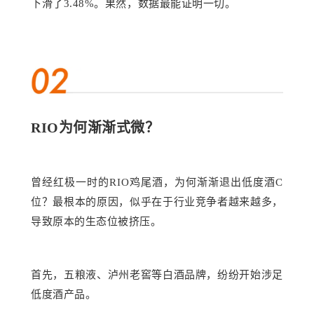
下滑了3.48%。果然，数据最能证明一切。
RIO
为何渐渐式微？
曾经
红极一时的
RIO
鸡尾酒
，为何渐渐退出低度酒
C
位？
最
根本
的
原因
，
似乎
在于
行业竞争者越来越多，
导致原本的
生态位被挤压。
首先，
五粮液
、泸州
老窖
等白酒品牌，
纷纷
开始
涉足
低度酒产品
。