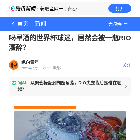
· 获取全网一手热点
打开
首页
新闻
无障碍
喝早酒的世界杯球迷，居然会被一瓶RIO
灌醉？
纵向青年
关注
2026年7月9日21:23
黑龙江
问AI
·
从聚会标配到商超角落，RIO失宠背后是谁在崛
起？