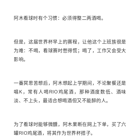
阿木看球时有个习惯：必须得整二两酒喝。
但是，这届世界杯早上的赛程，让他这个上班族很是
为难：不喝，看球赛时憋得慌；喝了，工作又会受大
影响。
一番冥思苦想后，阿木想起上学期间，不论聚餐还是
K
RIO
唱
，常有人喝
鸡尾酒，那种酒度数低、酒味
淡、不上头，最适合想喝酒但又不能醉的人。
为了看球时能够微醺，阿木果断在网上下单，买了六
RIO
罐
鸡尾酒，将其作为世界杯搭子。