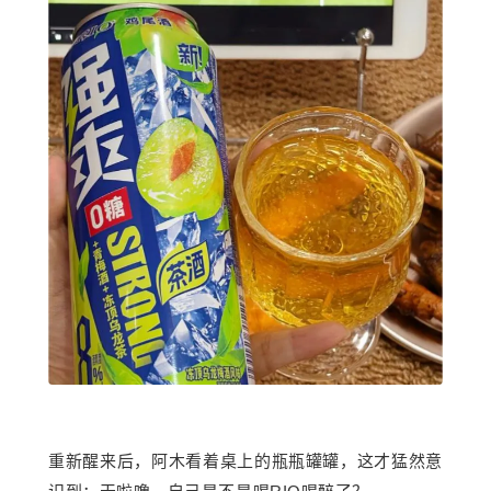
重新醒来后，
阿木
看着桌上的瓶瓶罐罐，这才猛然意