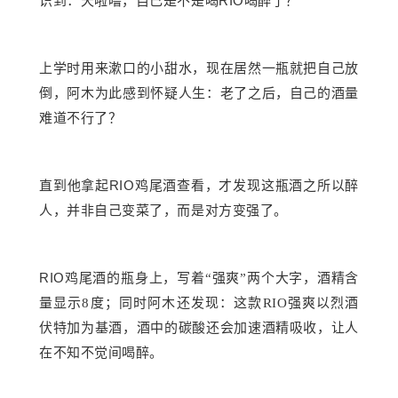
RIO
识到：天啦噜，自己是不是喝
喝醉了？
上学时用来漱口的小甜水，现在居然一瓶就把自己放
倒，阿木为此感到怀疑人生：老了之后，自己的酒量
难道不行了？
RIO
直到他拿起
鸡尾酒查看，才发现这瓶酒之所以醉
人，并非自己变菜了，而是对方变强了。
RIO
鸡尾酒的瓶身上，写着
“强爽”两个大字，酒精含
量显示8度；同时阿木还发现：这款RIO强爽以烈酒
伏特加为基酒，酒中的碳酸还会加速酒精吸收，让人
在不知不觉间喝醉。