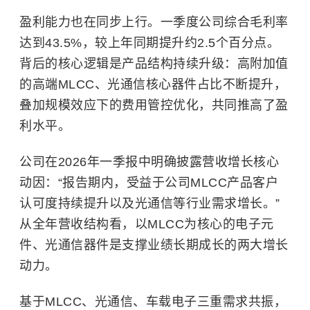
盈利能力也在同步上行。一季度公司综合毛利率
达到43.5%，较上年同期提升约2.5个百分点。
背后的核心逻辑是产品结构持续升级：高附加值
的高端MLCC、光通信核心器件占比不断提升，
叠加规模效应下的费用管控优化，共同推高了盈
利水平。
公司在2026年一季报中明确披露营收增长核心
动因：“报告期内，受益于公司MLCC产品客户
认可度持续提升以及光通信等行业需求增长。”
从全年营收结构看，以MLCC为核心的电子元
件、光通信器件是支撑业绩长期成长的两大增长
动力。
基于MLCC、光通信、车载电子三重需求共振，