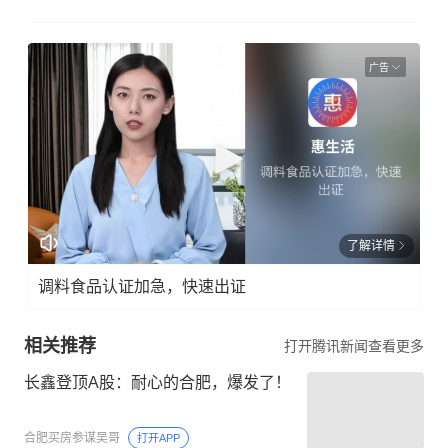
广告
了解详情
调料食品认证加急，快速出证
相关推荐
打开腾讯新闻查看更多
长鑫登顶A股：耐心的合肥，爆发了！
合肥买房参谋吴哥
打开APP