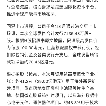
账面资金充裕、现金流稳定的三环集团，选择此
时登陆港股，核心诉求是搭建国际化资本平台，
推进全球产能与市场布局。
回溯上市进程，公司于今年6月通过港交所上市
聆讯，本次全球发售合计发行7136.43万股H
股。根据H股招股书原文披露，假设最高发售价
为每股100.30港元，且超额配股权未获行使，经
扣除包销佣金及各类发行开支后，全球发售所得
款项净额约70.46亿港元。
根据招股书披露，本次募资用途高度聚焦产业扩
张：约41.2%（29.00亿港元）用于海外新建扩
建项目，重点落地泰国燃料电池隔膜片生产基
地、德国微点胶系统扩建项目，以及海外数据中
心电子元件、通信器件项目。约48.8%用于技术