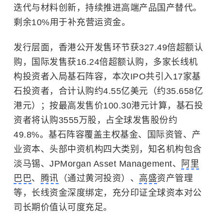
迭代与材料创新，持续推进高端产品国产替代。
剩余10%用于补充营运资金。
发行层面，香港公开发售环节获327.49倍超额认
购，国际发售获16.24倍超额认购，多家长线机
构投资者入局基石阵容，本次IPO共引入17家基
石投资者，合计认购约4.55亿美元（约35.658亿
港元）；按最高发售价100.30港元计算，基石投
资者将认购3555万股，占全球发售股份约
49.8%。基石阵容覆盖主权基金、国际资管、产
业资本、头部中资机构四大类别，知名机构包含
淡马锡、JPMorgan Asset Management、
阿里
巴巴
、
腾讯
（通过黄河投资）、
高盛
资产管理
等，长线资金深度绑定，充分印证全球资本对公
司长期价值认可度充足。