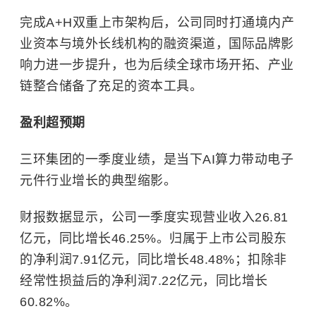
完成A+H双重上市架构后，公司同时打通境内产
业资本与境外长线机构的融资渠道，国际品牌影
响力进一步提升，也为后续全球市场开拓、产业
链整合储备了充足的资本工具。
盈利超预期
三环集团的一季度业绩，是当下AI算力带动电子
元件行业增长的典型缩影。
财报数据显示，公司一季度实现营业收入26.81
亿元，同比增长46.25%。归属于上市公司股东
的净利润7.91亿元，同比增长48.48%；扣除非
经常性损益后的净利润7.22亿元，同比增长
60.82%。