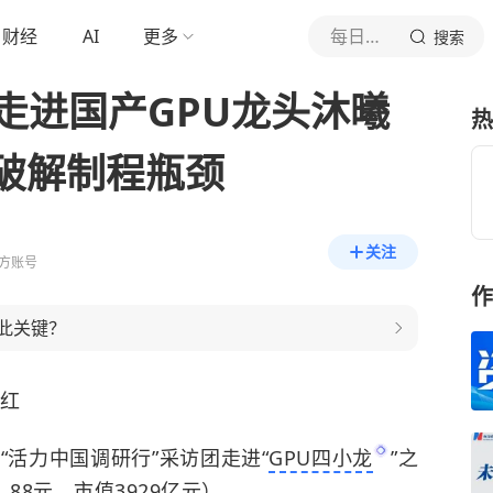
财经
AI
更多
每日经济新闻
搜索
 走进国产GPU龙头沐曦
热
破解制程瓶颈
关注
方账号
作
此关键？
红
“活力中国调研行”采访团走进“
GPU四小龙
”之
1.88元，市值3929亿元）。