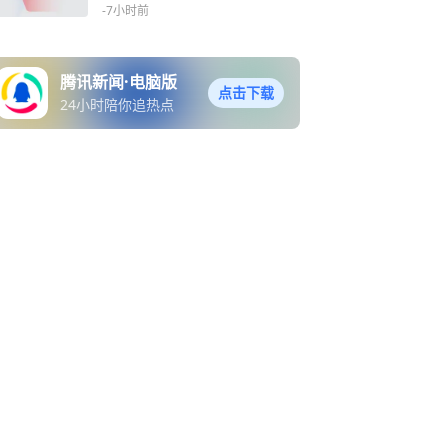
港股通｜未来商业早参
-7小时前
腾讯新闻·电脑版
点击下载
24小时陪你追热点