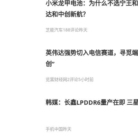
小米龙甲电池：为什么不选宁王和
达和中创新航？
芝能汽车
188评论
昨天
英伟达强势切入电信赛道，寻觅端
创”
览富财经网
2评论
5小时前
韩媒：长鑫LPDDR6量产在即 
手机中国
昨天