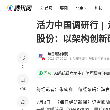
首页
要闻
北京
科技
活力中国调研行 |
股份：以架构创新
每日经济新闻
2026-07-09 21:18
发布于
四川
每日经济新闻官
2
问AI
·
AI系统级竞争中存储互联为何如
评论
每经记者：朱成祥 每经编辑：魏官
7月8日，《每日经济新闻》记者跟随
一的沐曦股份（SH688802，股价98