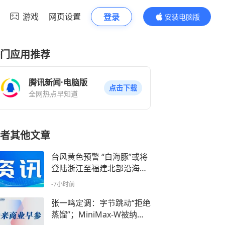
游戏
网页设置
登录
安装电脑版
内容更精彩
门应用推荐
腾讯新闻·电脑版
点击下载
全网热点早知道
者其他文章
台风黄色预警 “白海豚”或将
登陆浙江至福建北部沿海地
区
-7小时前
张一鸣定调：字节跳动“拒绝
蒸馏”；MiniMax-W被纳入