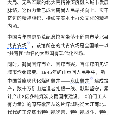
大局、无私奉献的
北大荒精神
深度融入城市发展
脉络，这份力量已成为鹤岗人民昂扬向上、实干
奋进的精神旗帜，持续充实本土群众文化的精神
内涵。
中国青年志愿垦荒纪念馆就坐落于鹤岗市萝北县
共青农场
，该馆所在的共青农场是全国唯一以
“共青团”命名的大型国有现代化农场。
同时，鹤岗因煤而立、因煤而兴，百年煤田见证
城市沧桑蝶变。1945年矿山重回人民手中，新
中国首座现代化煤矿竖井——
东山竖井
建成投
产，数十万矿山建设者扎根一线、默默坚守，累
计产出8亿多吨煤炭支援国家建设，《咱们工人
有力量》的嘹亮歌声从这片煤城响彻大江南北。
代代矿工淬炼出特别能吃苦、特别能战斗、特别