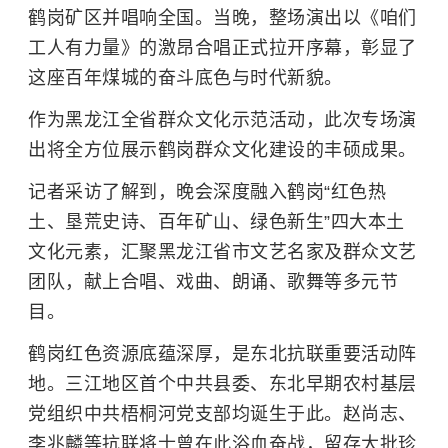
鹤岗矿区并唱响全国。当晚，整场演出以《咱们
工人有力量》的激昂合唱正式拉开序幕，彰显了
这座百年煤城的奋斗底色与时代新貌。
作为黑龙江全省群众文化示范活动，此次专场演
出将全方位展示鹤岗群众文化建设的丰硕成果。
记者采访了解到，晚会深度融入鹤岗“红色热
土、垦荒史诗、百年矿山、绿色新生”四大本土
文化元素，汇聚黑龙江省市文艺名家及群众文艺
团队，献上合唱、戏曲、朗诵、歌舞等多元节
目。
鹤岗红色资源底蕴深厚，是东北抗联重要活动阵
地。三江地区首个中共县委、东北早期农村基层
党组织中共梧桐河党支部均诞生于此。赵尚志、
李兆麟
等抗联将士曾在此浴血奋战，留存大批珍