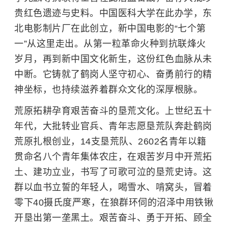
贵红色遗迹与史料。
中国医科大学
在此办学，东
北电影制片厂在此创立，新中国电影的“七个第
一”从这里走出。从第一粒革命火种到抗联烽火
岁月，再到新中国文化新生，这份红色血脉从未
中断。它铸就了鹤岗人坚守初心、奋勇前行的精
神坐标，也持续滋养着群众文化的深厚根脉。
荒原拓耕孕育艰苦奋斗的垦荒文化。上世纪五十
年代，大批转业官兵、青年志愿垦荒队奔赴鹤岗
荒原扎根创业，14支垦荒队、2602名青年以籍
贯命名八个青年集体农庄，在艰苦岁月中开荒拓
土、建功立业，书写了可歌可泣的垦荒史诗。这
群以血书立誓的年轻人，喝雪水、啃窝头，冒着
零下40摄氏度严寒，在狼群环伺的沼泽中用铁锹
开垦出第一垄黑土。艰苦奋斗、勇于开拓、顾全