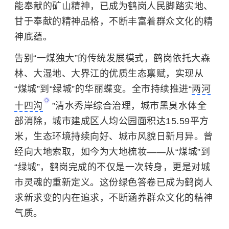
能奉献的矿山精神，已成为鹤岗人民脚踏实地、
甘于奉献的精神品格，不断丰富着群众文化的精
神底蕴。
告别“一煤独大”的传统发展模式，鹤岗依托大森
林、大湿地、大界江的优质生态禀赋，实现从
“煤城”到“绿城”的华丽蝶变。全市持续推进“
两河
十四沟
”清水秀岸综合治理，城市黑臭水体全
部消除，城市建成区人均公园面积达15.59平方
米，生态环境持续向好、城市风貌日新月异。曾
经向大地索取，如今为大地梳妆——从“煤城”到
“绿城”，鹤岗完成的不仅是一次转身，更是对城
市灵魂的重新定义。这份绿色答卷已成为鹤岗人
求新求变的内在追求，不断涵养群众文化的精神
气质。