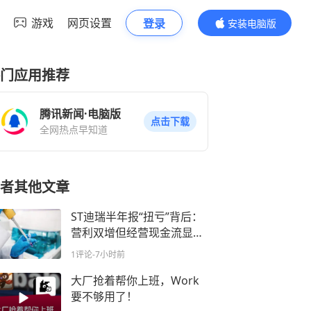
游戏
网页设置
登录
安装电脑版
内容更精彩
门应用推荐
腾讯新闻·电脑版
点击下载
全网热点早知道
者其他文章
ST迪瑞半年报“扭亏”背后：
营利双增但经营现金流显著
收缩，华润系加持难掩短期
1评论
-7小时前
经营困境
大厂抢着帮你上班，Work
要不够用了！