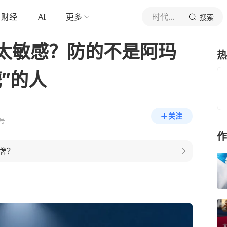
财经
AI
更多
时代周报
搜索
太敏感？防的不是阿玛
热
”的人
关注
号
作
牌？