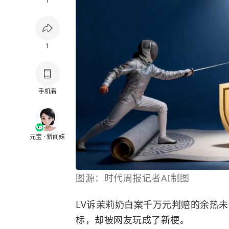
1
1
手机看
元宝 · 新闻妹
图源：时代周报记者AI制图
LV诉茉莉奶白案千万元判赔的余热未
标，却被网友玩成了新梗。