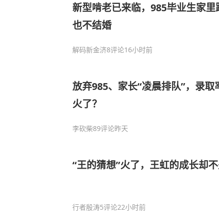
新型啃老已来临，985毕业生家
也不结婚
解码新金济
8评论
16小时前
放弃985、家长“凌晨排队”，录
火了？
李砍柴
89评论
昨天
“王的猜想”火了，王虹的成长却
行者殷涛
5评论
22小时前