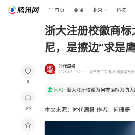
首页
要闻
北京
科技
浙大注册校徽商标
尼，是擦边“求是鹰
时代周报
2026-07-09 21:11
发布于
广东
时代周报官方账
0
问AI
·
浙大注册校徽为何被误解为防大
评论
本文来源：时代周报 作者：何珊珊