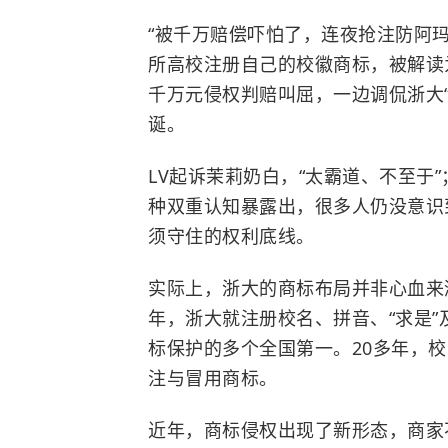
“被千万赔偿吓怕了，连夜抢注防阿玛
所高校注册自己的校徽商标，被解读
千万元侵权判赔叫屈，一边调侃浙大
诞。
LV起诉茉莉奶白，“太霸道、不至于
种双重认知暴露出，很多人仍没意识
须守住的权利底线。
实际上，浙大的商标布局并非心血来潮
年，浙大就注册校名、拼音、“求是”
标保护的多个全国第一。20多年，校
注与冒用商标。
近年，
商标侵权
出现了新形态，商家