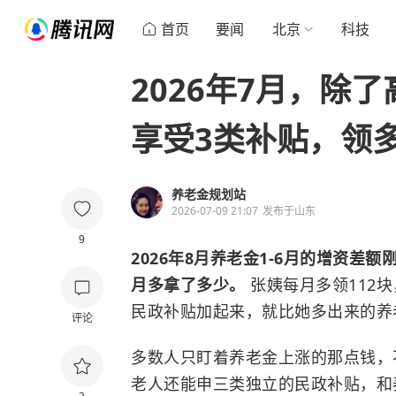
首页
要闻
北京
科技
2026年7月，除
享受3类补贴，领
养老金规划站
2026-07-09 21:07
发布于
山东
9
2026年8月养老金1-6月的增资
月多拿了多少。
张姨每月多领112
民政补贴加起来，就比她多出来的养
评论
多数人只盯着养老金上涨的那点钱，
老人还能申三类独立的民政补贴，和