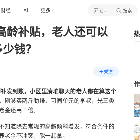
财经
AI
更多
养老金规划站
搜索
了高龄补贴，老人还可以
热
多少钱？
关注
作
差额刚补发到账，小区里凑堆聊天的老人都在算这个
块，刚够买两斤肋排，可同单元的李叔，光三类
老金还高一倍。
不知道除去常规的高龄倾斜增发，符合条件的
养老金不冲突，能一起拿。