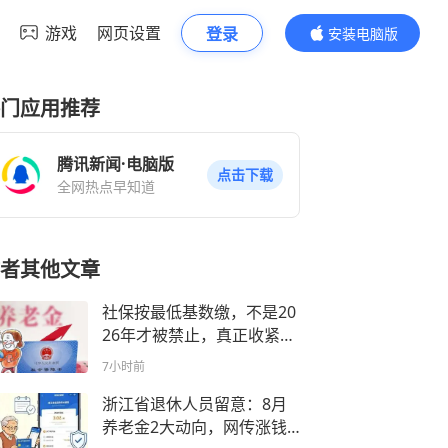
游戏
网页设置
登录
安装电脑版
内容更精彩
门应用推荐
腾讯新闻·电脑版
点击下载
全网热点早知道
者其他文章
社保按最低基数缴，不是20
26年才被禁止，真正收紧的
是数据核查和用工责任
7小时前
浙江省退休人员留意：8月
养老金2大动向，网传涨钱