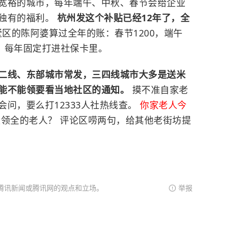
宽裕的城市，每年端午、中秋、春节会给企业
独有的福利。
杭州发这个补贴已经12年了，全
墅区的陈阿婆算过全年的账：春节1200，端午
00，每年固定打进社保卡里。
二线、东部城市常发，三四线城市大多是送米
能不能领要看当地社区的通知。
摸不准自家老
问，要么打12333人社热线查。
你家老人今
领全的老人？ 评论区唠两句，给其他老街坊提
腾讯新闻或腾讯网的观点和立场。
举报