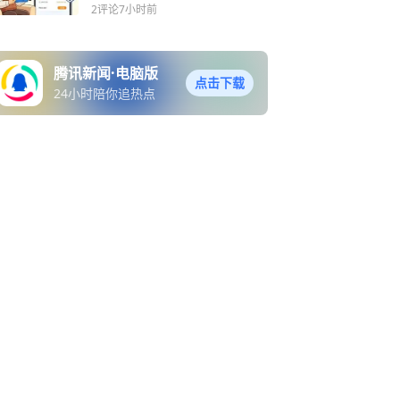
版本别乱信
2评论
7小时前
腾讯新闻·电脑版
点击下载
24小时陪你追热点