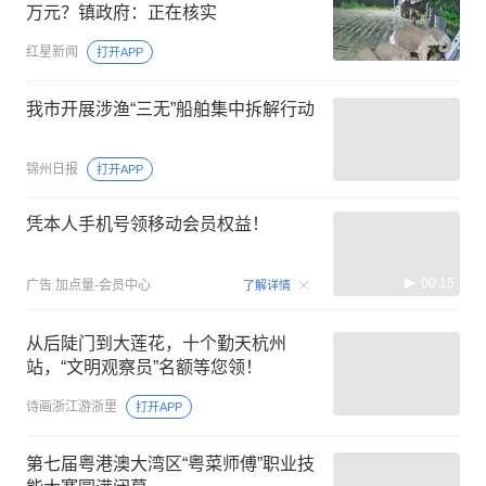
万元？镇政府：正在核实
红星新闻
打开APP
我市开展涉渔“三无”船舶集中拆解行动
锦州日报
打开APP
凭本人手机号领移动会员权益！
00:15
广告
加点量-会员中心
了解详情
从后陡门到大莲花，十个勤天杭州
站，“文明观察员”名额等您领！
诗画浙江游浙里
打开APP
第七届粤港澳大湾区“粤菜师傅”职业技