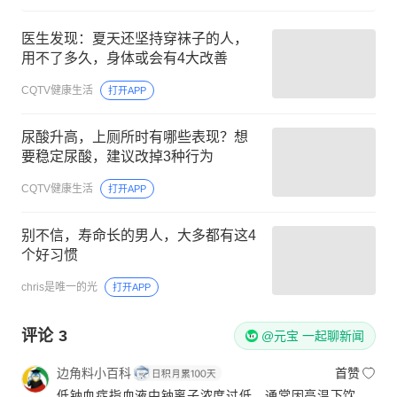
医生发现：夏天还坚持穿袜子的人，
用不了多久，身体或会有4大改善
CQTV健康生活
打开APP
尿酸升高，上厕所时有哪些表现？想
要稳定尿酸，建议改掉3种行为
CQTV健康生活
打开APP
别不信，寿命长的男人，大多都有这4
个好习惯
chris是唯一的光
打开APP
评论
3
@元宝 一起聊新闻
边角料小百科
首赞
低钠血症指血液中钠离子浓度过低，通常因高温下饮