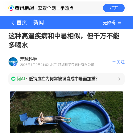
· 获取全网一手热点
打开
首页
新闻
无障碍
这种高温疾病和中暑相似，但千万不能
多喝水
环球科学
关注
2026年7月9日21:02
北京
环球科学杂志社有限公司
问AI
·
低钠血症为何常被误当成中暑而加重？