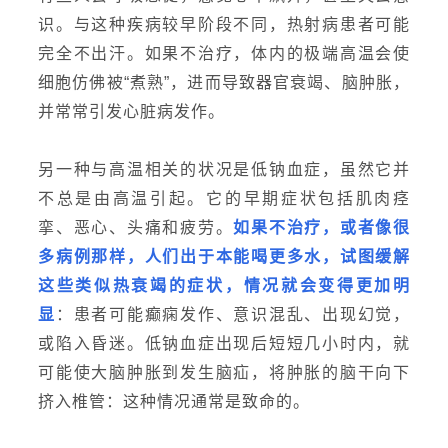
识。与这种疾病较早阶段不同，热射病患者可能
完全不出汗。如果不治疗，体内的极端高温会使
细胞仿佛被“煮熟”，进而导致器官衰竭、脑肿胀，
并常常引发心脏病发作。
另一种与高温相关的状况是低钠血症，虽然它并
不总是由高温引起。它的早期症状包括肌肉痉
挛、恶心、头痛和疲劳。
如果不治疗，或者像很
多病例那样，人们出于本能喝更多水，试图缓解
这些类似热衰竭的症状，情况就会变得更加明
显
：患者可能癫痫发作、意识混乱、出现幻觉，
或陷入昏迷。低钠血症出现后短短几小时内，就
可能使大脑肿胀到发生脑疝，将肿胀的脑干向下
挤入椎管：这种情况通常是致命的。