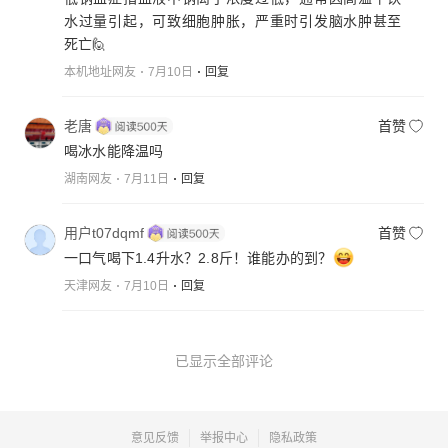
水过量引起，可致细胞肿胀，严重时引发脑水肿甚至
死亡🙋
本机地址网友
7月10日
回复
老唐
首赞
喝冰水能降温吗
湖南网友
7月11日
回复
用户t07dqmf
首赞
一口气喝下1.4升水？2.8斤！谁能办的到？
天津网友
7月10日
回复
已显示全部评论
意见反馈
举报中心
隐私政策