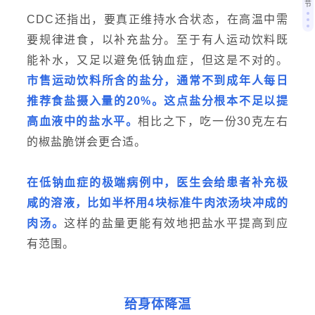
节
CDC还指出，要真正维持水合状态，在高温中需
要规律进食，以补充盐分。至于有人
运动饮料
既
能补水，又足以避免低钠血症，但这是不对的。
市售运动饮料所含的盐分，通常不到成年人每日
推荐食盐摄入量的20%。这点盐分根本不足以提
高血液中的盐水平。
相比之下，吃一份30克左右
的椒盐脆饼会更合适。
在低钠血症的极端病例中，医生会给患者补充极
咸的溶液，比如半杯用4块标准牛肉浓汤块冲成的
肉汤。
这样的盐量更能有效地把盐水平提高到应
有范围。
给身体降温