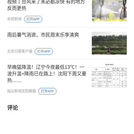
视频丨台风来了未必都凉快 有的地方
反而更热
央视新闻
打开APP
雨后暑气消退，市民周末乐享清爽
北京日报客户端
打开APP
早晚猛降温！辽宁今夜最低13℃！一
波升温+降雨已在路上！沈阳下周又要
热……
指尖新闻沈阳晚报
打开APP
评论