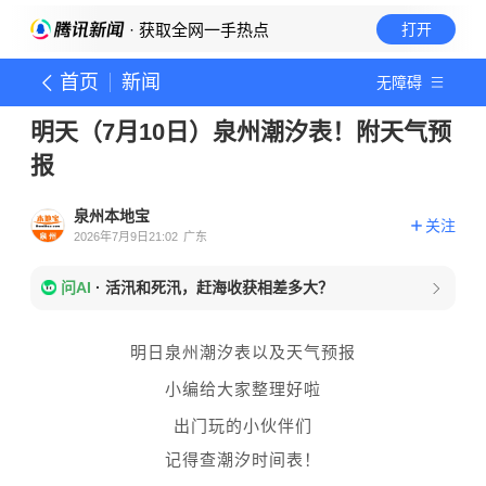
· 获取全网一手热点
打开
首页
新闻
无障碍
明天（7月10日）泉州潮汐表！附天气预
报
泉州本地宝
关注
2026年7月9日21:02
广东
问AI
·
活汛和死汛，赶海收获相差多大？
明日泉州潮汐表以及天气预报
小编给大家整理好啦
出
门玩的小伙伴们
记得查潮汐时间表！