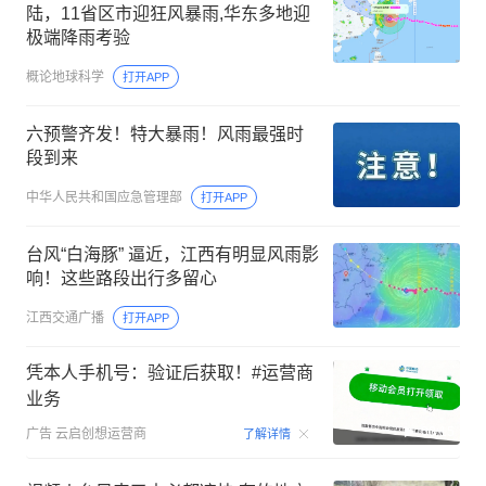
陆，11省区市迎狂风暴雨,华东多地迎
极端降雨考验
概论地球科学
打开APP
六预警齐发！特大暴雨！风雨最强时
段到来
中华人民共和国应急管理部
打开APP
台风“白海豚” 逼近，江西有明显风雨影
响！这些路段出行多留心
江西交通广播
打开APP
凭本人手机号：验证后获取！#运营商
业务
00:15
广告
云启创想运营商
了解详情