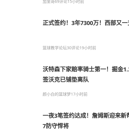
加里哥
69评论
15小时前
正式签约！3年7300万！西部又
篮球教学论坛
30评论
19小时前
沃特森下家赔率骑士第一！掘金1.
签沃克已铺垫离队
颜小白的篮球梦
17小时前
一夜3笔签约达成！詹姆斯迎来新帮
7防守悍将