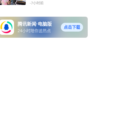
级刺客”
-7小时前
腾讯新闻·电脑版
点击下载
24小时陪你追热点