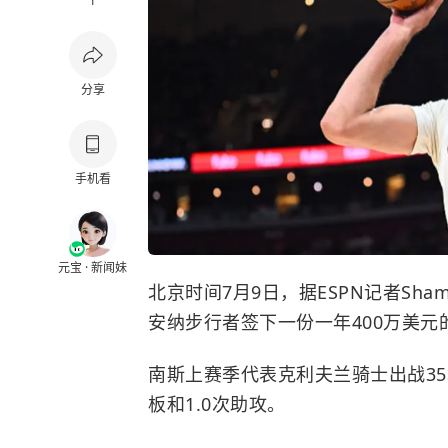
1
分享
手机看
元宝 · 新闻妹
北京时间7月9日，据ESPN记者Sham
安纳步行者
签下一份一年400万美元
南斯上赛季代表
克利夫兰骑士
出战35
板和1.0次助攻。