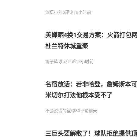
体坛小刘
6评论
19小时前
美媒晒4换1交易方案：火箭打包两
杜兰特休城重聚
锅子篮球
57评论
13小时前
名宿放话：若非哈登，詹姆斯本可
米切尔打法他根本受不了
不会说谎的篮球
80评论
前天
三巨头要解散了！球队拒绝提供顶