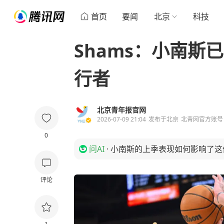
首页
要闻
北京
科技
Shams：小南斯
行者
北京青年报官网
2026-07-09 21:04
发布于
北京
北青网官方账号
0
问AI
·
小南斯的上季表现如何影响了这
评论