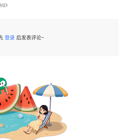
协议》
先
登录
后发表评论~