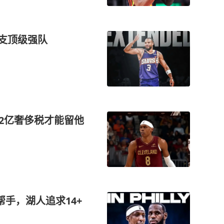
一支顶级强队
2亿奢侈税才能留他
手，湖人追求14+