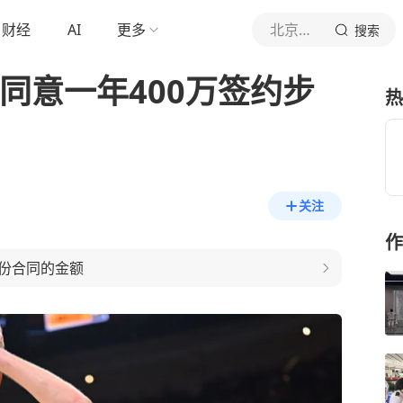
财经
AI
更多
北京青年报官网
搜索
已同意一年400万签约步
热
关注
作
份合同的金额