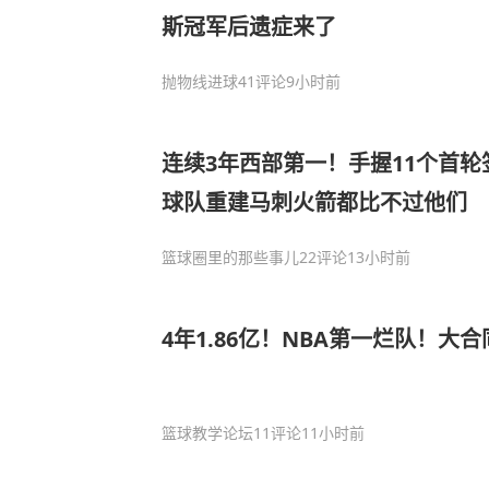
斯冠军后遗症来了
抛物线进球
41评论
9小时前
连续3年西部第一！手握11个首轮
球队重建马刺火箭都比不过他们
篮球圈里的那些事儿
22评论
13小时前
4年1.86亿！NBA第一烂队！大
篮球教学论坛
11评论
11小时前