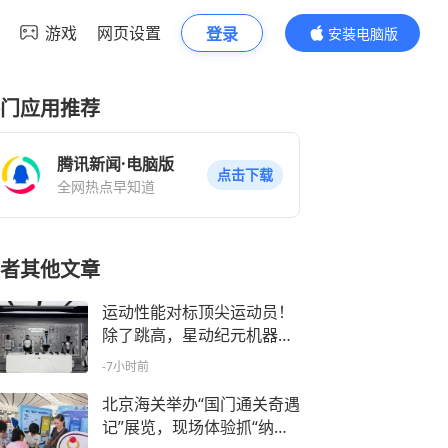
游戏
网页设置
登录
安装电脑版
内容更精彩
门应用推荐
腾讯新闻·电脑版
点击下载
全网热点早知道
者其他文章
运动性能对标顶尖运动员！
除了跳高，星动纪元机器人
还会分拣打包快递｜机器人
-7小时前
发展看北京
北京海关举办“国门通关奇遇
记”展览，现场体验抓“纳米