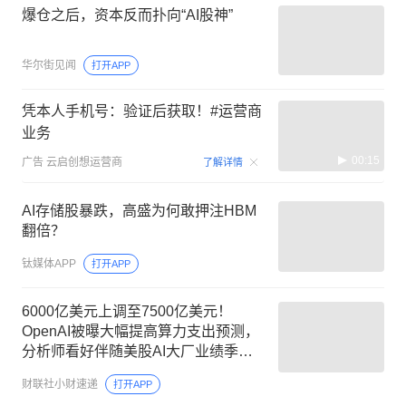
爆仓之后，资本反而扑向“AI股神”
华尔街见闻
打开APP
凭本人手机号：验证后获取！#运营商
业务
00:15
广告
云启创想运营商
了解详情
AI存储股暴跌，高盛为何敢押注HBM
翻倍？
钛媒体APP
打开APP
6000亿美元上调至7500亿美元！
OpenAI被曝大幅提高算力支出预测，
分析师看好伴随美股AI大厂业绩季开
启，CSP资本开支与AI收入或将持续
财联社小财速递
打开APP
超预期