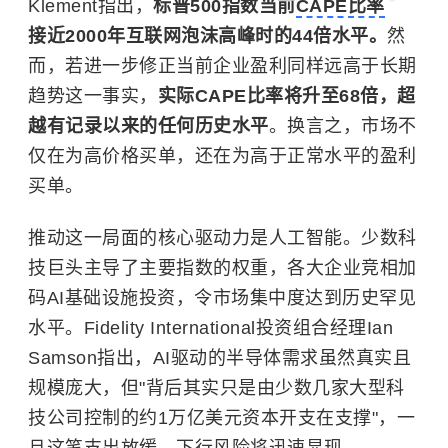
Klement指出，
标普500指数当前
CAPE比率
接近2000年互联网泡沫高峰时的44倍水平。
然
而，若进一步修正当前企业盈利同样远高于长期
趋势这一事实，
实际CAPE比率将升至68倍，超
越有记录以来的任何历史水平
。换言之，市场不
仅在为高价格买单，还在为高于正常水平的盈利
买单。
推动这一局面的核心驱动力是人工智能。少数科
技巨头主导了主要指数的权重，各大企业竞相加
码AI基础设施投资，令市场集中度达到历史罕见
水平。Fidelity International投资组合经理Ian
Samson指出，AI驱动的半导体需求虽然真实且
规模庞大，但"背后其实只是由少数几家大型科
技公司控制的约1万亿美元资本开支在支撑"，一