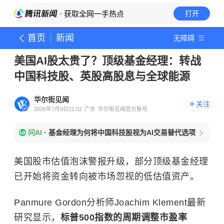
· 获取全网一手热点
打开
首页
新闻
无障碍
美国AI股太贵了？顶级基金经理：转战
中国科技股、英股高股息与全球能源
华尔街见闻
关注
2026年7月9日21:02
广东
华尔街见闻官方账号
问AI
·
基金经理为何将中国科技股视为AI交易替代选项
美国股市估值泡沫警报升级，部分顶级基金经理
已开始将资金转向被市场忽视的低估值资产。
Panmure Gordon分析师Joachim Klement最新
研究显示，
标普500指数的周期调整市盈率