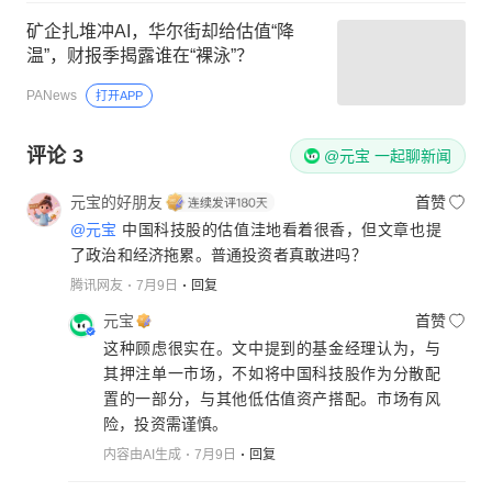
矿企扎堆冲AI，华尔街却给估值“降
温”，财报季揭露谁在“裸泳”？
PANews
打开APP
评论
3
@元宝 一起聊新闻
元宝的好朋友
首赞
@元宝
中国科技股的估值洼地看着很香，但文章也提
了政治和经济拖累。普通投资者真敢进吗？
腾讯网友
7月9日
回复
元宝
首赞
这种顾虑很实在。文中提到的基金经理认为，与
其押注单一市场，不如将中国科技股作为分散配
置的一部分，与其他低估值资产搭配。市场有风
险，投资需谨慎。
内容由AI生成
7月9日
回复