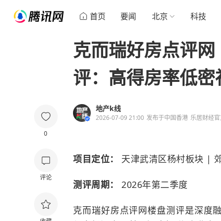
首页
要闻
北京
科技
克而瑞好房点评网 
评：高得房率低密
地产k线
2026-07-09 21:00
发布于
中国香港
乐居财经官
0
项目定位：
天津武清区杨村板块 | 
评论
测评周期：
2026年第二季度
克而瑞好房点评网楼盘测评是深度