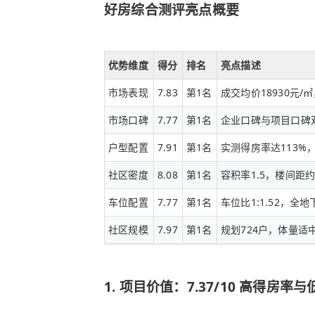
好房综合测评亮点概要
优势维度
得分
排名
亮点描述
市场表现
7.83
第1名
成交均价18930元/
市场口碑
7.77
第1名
企业口碑与项目口碑双
户型配置
7.91
第1名
实测得房率达113%
社区密度
8.08
第1名
容积率1.5，楼间距
车位配置
7.77
第1名
车位比1:1.52，全
社区规模
7.97
第1名
规划724户，体量
1. 项目价值：7.37/10 高得