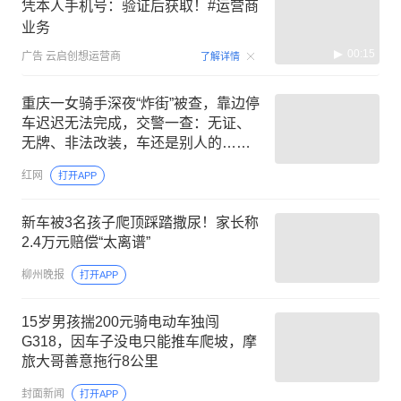
凭本人手机号：验证后获取！#运营商
业务
00:15
广告
云启创想运营商
了解详情
重庆一女骑手深夜“炸街”被查，靠边停
车迟迟无法完成，交警一查：无证、
无牌、非法改装，车还是别人的……
红网
打开APP
新车被3名孩子爬顶踩踏撒尿！家长称
2.4万元赔偿“太离谱”
柳州晚报
打开APP
15岁男孩揣200元骑电动车独闯
G318，因车子没电只能推车爬坡，摩
旅大哥善意拖行8公里
封面新闻
打开APP