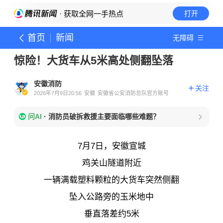
· 获取全网一手热点
打开
首页
新闻
无障碍
惊险！大货车从5米高处侧翻坠落
安徽消防
关注
2026年7月9日20:56
安徽
安徽省公安消防总队官方账号
问AI
·
消防员破拆救援主要面临哪些难题？
7月7日，安徽宣城
鸡关山隧道附近
一辆满载塑料颗粒的大货车突然侧翻
坠入公路旁的玉米地中
垂直落差约5米