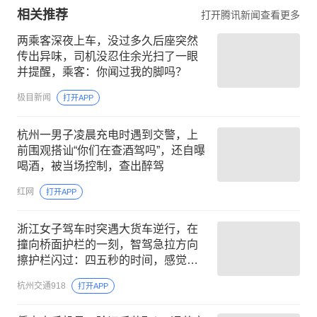
相关推荐
打开腾讯新闻查看更多
两乘客深夜上车，没过多久后座突然
传出异味，司机没忍住余光扫了一眼
并提醒，乘客：你闻过我的脚吗？
极目新闻
打开APP
杭州一男子凌晨充电时遇到交警，上
前围观搭讪“你们在查酒驾吗”，还自曝
喝酒，被当场控制，查出醉驾
红网
打开APP
浙江女子驾车时突遇大货车逆行，在
撞向桥面护栏的一刻，智驾急拉方向
擦护栏闪过：四五秒的时间，感觉活
过来浑身发软；大货车司机已被处罚
杭州交通918
打开APP