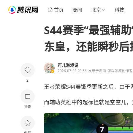
首页
要闻
北京
科技
S44赛季“最强辅
东皇，还能瞬秒后
可儿游戏说
2026-07-09 20:56
发布于
湖南
游戏领域创作者
2
王者荣耀
S44赛饿季更新之后，由
而辅助英雄中的超标怪就是空空儿，
评论