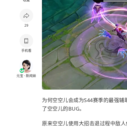
收藏
29
手机看
元宝 · 新闻妹
为何空空儿会成为S44赛季的最强
了空空儿的BUG。
原来空空儿使用大招击退过程中敌人