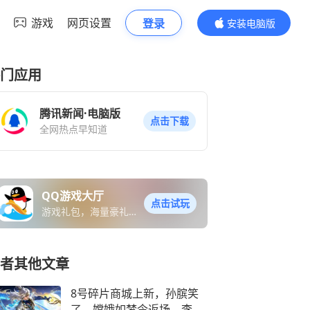
游戏
网页设置
登录
安装电脑版
内容更精彩
门应用
腾讯新闻·电脑版
点击下载
全网热点早知道
QQ游戏大厅
点击试玩
游戏礼包，海量豪礼免
费送
者其他文章
8号碎片商城上新，孙膑笑
了，嫦娥如梦令返场，李白