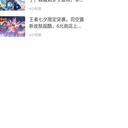
珍品传说巨帅
6小时前
王者七夕限定突袭，司空震
新皮肤超酷，6元商店上
新，西施笑了
6小时前