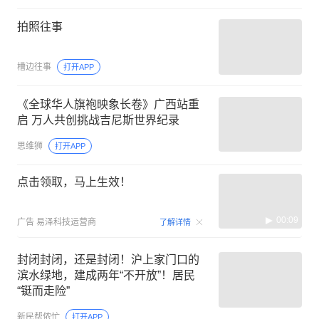
拍照往事
槽边往事
打开APP
《全球华人旗袍映象长卷》广西站重
启 万人共创挑战吉尼斯世界纪录
思维狮
打开APP
点击领取，马上生效！
00:09
广告
易泽科技运营商
了解详情
封闭封闭，还是封闭！沪上家门口的
滨水绿地，建成两年“不开放”！居民
“铤而走险”
新民帮侬忙
打开APP