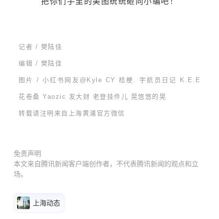
把你们手里的美图统统砸向小编吧！
记者 / 樊陆佳
编辑 / 樊陆佳
图片 / 小红书网友@Kyle CY 桔梗. 宇航员日记 K.E.E
花卷桑 Yaozic 发大财 老登挂件儿 晃悠悠的晃
转载请注明来自上海黄浦官方微信
免责声明
本文来自腾讯新闻客户端创作者，不代表腾讯新闻的观点和立
场。
上海动态