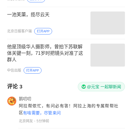
一池芙蕖，揽尽云天
北京日报客户端
打开APP
他是顶级华人摄影师，曾拍下苏联解
体关键一刻，71岁时把镜头对准了这
群人
中信出版
打开APP
评论
3
@元宝 一起聊新闻
鹅叨叨
阿拉帮侬忙，有问必有答！阿拉上海的专属帮帮社
区
有啥需要，尽管来问
北京网友
5分钟前