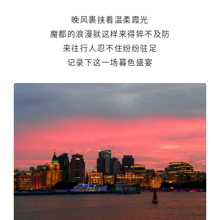
晚风裹挟着温柔霞光
魔都的浪漫就这样来得猝不及防
来往行人忍不住纷纷驻足
记录下这一场暮色盛宴