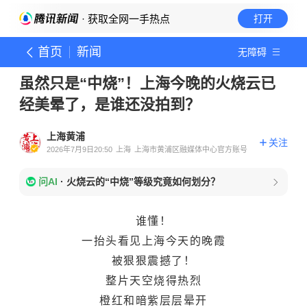
· 获取全网一手热点
打开
首页
新闻
无障碍
虽然只是“中烧”！上海今晚的火烧云已
经美晕了，是谁还没拍到？
上海黄浦
关注
2026年7月9日20:50
上海
上海市黄浦区融媒体中心官方账号
问AI
·
火烧云的“中烧”等级究竟如何划分？
谁懂！
一抬头看见上海今天的晚霞
被狠狠震撼了！
整片天空烧得热烈
橙红和暗紫层层晕开