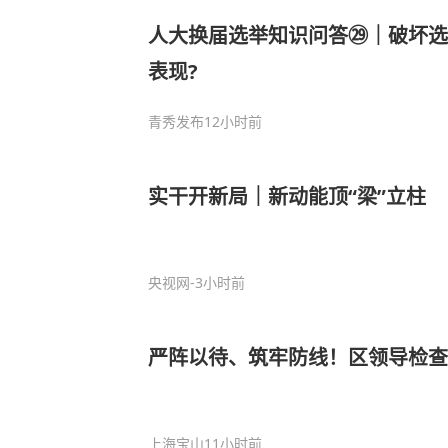
人大换届选举知识问答㉙｜破坏选
表现?
青秀发布
12小时前
实干开新局｜新动能顶“梁”立柱
央视网
-3小时前
严阵以待、筑牢防线！区领导检查
上海宝山
11小时前