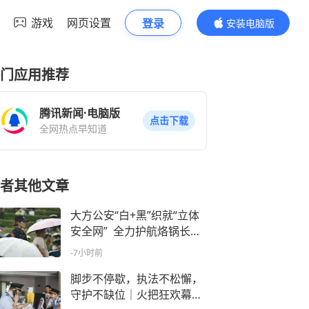
游戏
网页设置
登录
安装电脑版
内容更精彩
门应用推荐
腾讯新闻·电脑版
点击下载
全网热点早知道
者其他文章
大方公安“白+黑”织就“立体
安全网” 全力护航烙锅长街
宴与梯田音乐会
-7小时前
脚步不停歇，执法不松懈，
守护不缺位｜火把狂欢幕后