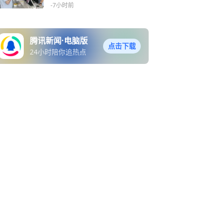
的市监担当
-7小时前
腾讯新闻·电脑版
点击下载
24小时陪你追热点