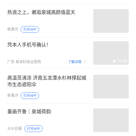
热浪之上，邂逅泉城高颜值蓝天
新黄河
打开APP
凭本人手机号确认！
00:09
广告
易泽科技运营商
了解详情
高温觅清凉 济南五龙潭水杉林撑起城
市生态遮阳伞
新黄河
打开APP
童画齐鲁｜泉城荷韵
大众日报
打开APP