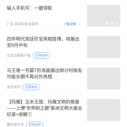
输入手机号：一键领取
00:15
广告
易泽科技运营商
了解详情
四件明代宫廷珍宝亮相首博，将展出
至9月中旬
北京日报客户端
打开APP
马王堆一号墓T形帛画展出倒计时极有
可能长期不再对外亮相
金台资讯
打开APP
【玛雅】玉米王国：玛雅文明的根基
——上博“世界树之巅”美洲文明大展全
纪录+讲解⑦
獭的游乐场
打开APP