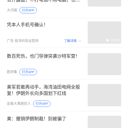
出席父亲葬礼
大河报
打开APP
凭本人手机号确认！
00:09
广告
易泽科技运营商
了解详情
数百死伤，也门导弹突袭沙特军营！
胜研集
打开APP
美军若敢再动手，海湾油田电网全报
复！伊朗外长向多国划下红线
追着大事跑的人
打开APP
美：撤销伊朗制裁！别被骗了