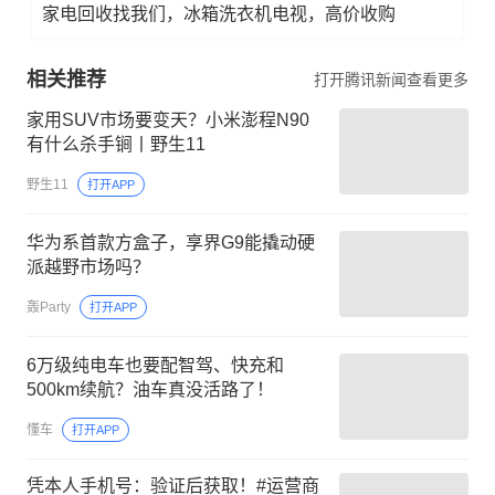
家电回收找我们，冰箱洗衣机电视，高价收购
相关推荐
打开腾讯新闻查看更多
家用SUV市场要变天？小米澎程N90
有什么杀手锏丨野生11
野生11
打开APP
华为系首款方盒子，享界G9能撬动硬
派越野市场吗？
轰Party
打开APP
6万级纯电车也要配智驾、快充和
500km续航？油车真没活路了！
懂车
打开APP
凭本人手机号：验证后获取！#运营商