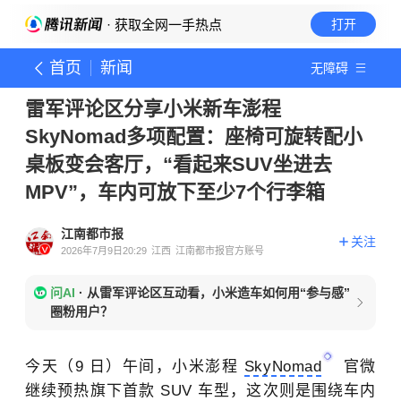
· 获取全网一手热点
打开
首页
新闻
无障碍
雷军评论区分享小米新车澎程
SkyNomad多项配置：座椅可旋转配小
桌板变会客厅，“看起来SUV坐进去
MPV”，车内可放下至少7个行李箱
江南都市报
关注
2026年7月9日20:29
江西
江南都市报官方账号
问AI
·
从雷军评论区互动看，小米造车如何用“参与感”
圈粉用户？
今天（9 日）午间，小米澎程
SkyNomad
官微
继续预热旗下首款 SUV 车型，这次则是围绕车内