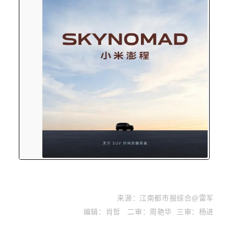
来
源
：江南都市报综合@雷军
编辑：肖哲 二审：周艳华 三审：杨进