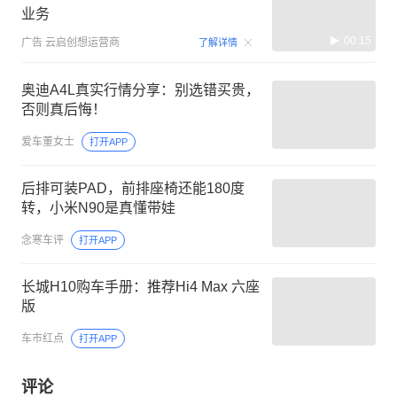
业务
00:15
广告
云启创想运营商
了解详情
奥迪A4L真实行情分享：别选错买贵，
否则真后悔！
爱车董女士
打开APP
后排可装PAD，前排座椅还能180度
转，小米N90是真懂带娃
念寒车评
打开APP
长城H10购车手册：推荐Hi4 Max 六座
版
车市红点
打开APP
评论