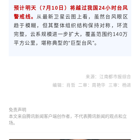
预计明天（7月10日）将越过我国24小时台风
警戒线。
从最新卫星云图上看，虽然台风眼区
趋于模糊，但其整体组织结构保持对称，环流
完整，云系规模进一步扩大，覆盖范围约140万
平方公里，堪称典型的“巨型台风”。
来
源
：江南都市报综合
编辑：肖哲 二审：周艳华 三审：杨进
免责声明
本文来自腾讯新闻客户端创作者，不代表腾讯新闻的观点和立
场。