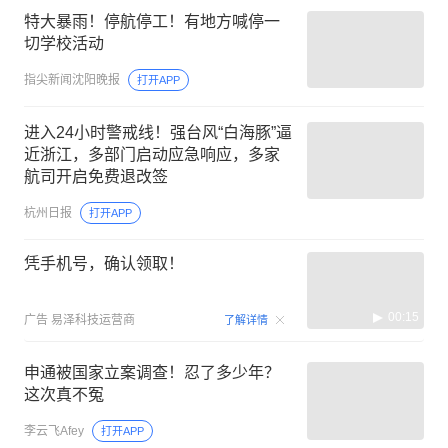
特大暴雨！停航停工！有地方喊停一
切学校活动
指尖新闻沈阳晚报
打开APP
进入24小时警戒线！强台风“白海豚”逼
近浙江，多部门启动应急响应，多家
航司开启免费退改签
杭州日报
打开APP
凭手机号，确认领取！
00:15
广告
易泽科技运营商
了解详情
申通被国家立案调查！忍了多少年？
这次真不冤
李云飞Afey
打开APP