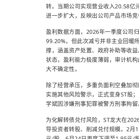
转。当期公司实现营业收入20.58亿元
进一步扩大，反映出公司产品市场竞
盈利数据方面，2026年一季度公司归
99.20%，但此次减亏并非主业回暖
撑，涵盖资产处置、政府补助等收益
状态，盈利能力极度薄弱，审计机构
大不确定性。
除了经营承压，多重负面利空叠加彻底
实施其他风险警示，正式变身ST股；
学斌因涉嫌刑事犯罪被警方刑事拘
为化解转债兑付风险，ST龙大在20
导投资者转股、削减兑付规模。2月11
元/股，6月24日再度下调至1.95