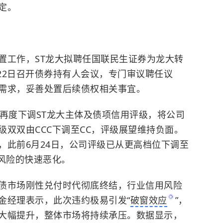
定。
置工作，ST龙大拟聘任国联民生证券为龙大转
月22日召开债券持有人会议，专门审议聘任议
需求，妥善处置后续债权相关事宜。
信再度下调ST龙大主体及债项信用评级，将公司
双双由CCC下调至CC，评级展望维持负面。
，此前6月24日，公司评级已从更高档位下调至
用风险的快速恶化。
债市场刚性兑付时代彻底终结，行业信用风险
金经理表示，此次违约极易引发“
破窗效应
”，
大幅提升，整体市场将持续承压。数据显示，