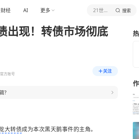
财经
AI
更多
21世纪经济报道
搜索
债出现！转债市场彻底
热
关注
道官方账号
作
辑？
龙大转债
成为本次黑天鹅事件的主角。