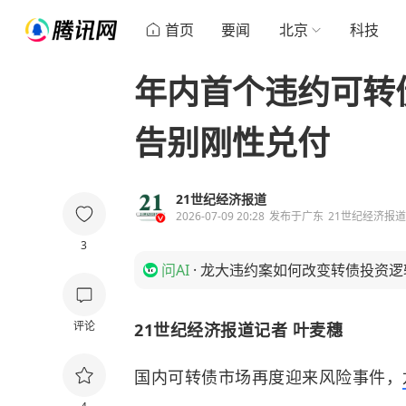
首页
要闻
北京
科技
年内首个违约可转
告别刚性兑付
21世纪经济报道
2026-07-09 20:28
发布于
广东
21世纪经济报
3
问AI
·
龙大违约案如何改变转债投资逻
评论
21世纪经济报道记者 叶麦穗
国内可转债市场再度迎来风险事件，