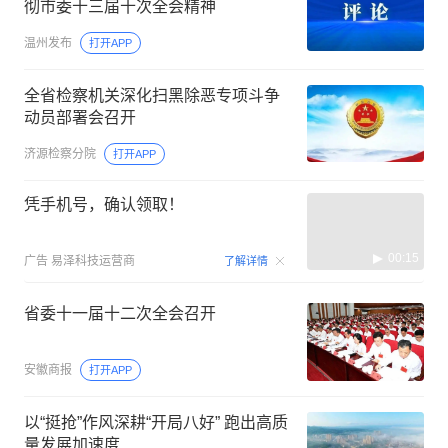
彻市委十三届十次全会精神
温州发布
打开APP
全省检察机关深化扫黑除恶专项斗争
动员部署会召开
济源检察分院
打开APP
凭手机号，确认领取！
00:15
广告
易泽科技运营商
了解详情
省委十一届十二次全会召开
安徽商报
打开APP
以“挺抢”作风深耕“开局八好” 跑出高质
量发展加速度