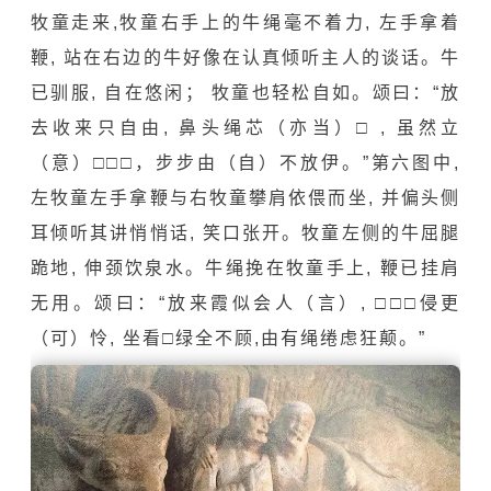
牧童走来,牧童右手上的牛绳毫不着力, 左手拿着
鞭, 站在右边的牛好像在认真倾听主人的谈话。牛
已驯服, 自在悠闲； 牧童也轻松自如。颂曰：“放
去收来只自由, 鼻头绳芯（亦当）□ , 虽然立
（意）□□□，步步由（自）不放伊。”第六图中,
左牧童左手拿鞭与右牧童攀肩依偎而坐, 并偏头侧
耳倾听其讲悄悄话, 笑口张开。牧童左侧的牛屈腿
跪地, 伸颈饮泉水。牛绳挽在牧童手上, 鞭已挂肩
无用。颂曰：“放来霞似会人（言）, □□□侵更
（可）怜, 坐看□绿全不顾,由有绳绻虑狂颠。”