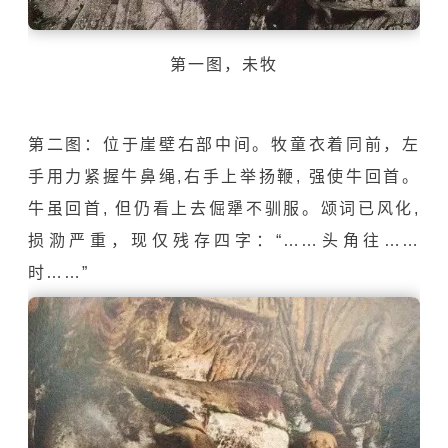
第一图，未牧
第二图：位于崖壁右部中间。牧童衣着同前，左
手用力紧握牛鼻绳,右手上举扬鞭, 强使牛回首。
牛虽回首, 但仍看上去倔犟不驯服。颂词已风化,
损泐严重，现仅残存四字：“……头角往……
时……”