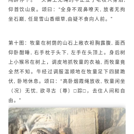
仰首饮山泉。颂曰：“全身不观鼻嘹天, 放者无拘
坐石巅, 任是雪山香细草,由疑不食向人前。”
第十图：牧童在树荫的山石上敞衣袒胸露腹, 面西
仰卧酣睡, 右手枕于头下, 左手在头顶上。身后树
上小猴吊在树上，调皮地抓牧童的衣袖, 而牧童竟
全然不知。牛经过调服温顺地在牧童足下四腿跪
伏, 卧地休息。颂曰：“高卧烟霞绳放收, 牧童闲坐
（况）无忧, 欲寻古〔尊〕□踪□，去住人间和自
由。”