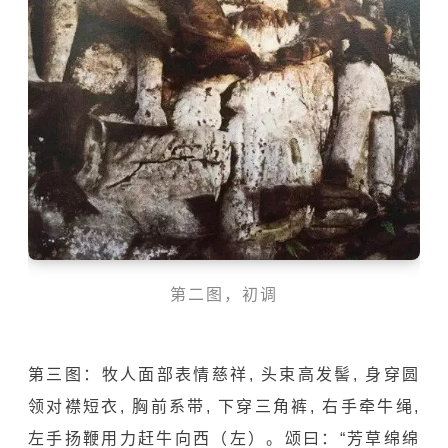
第二图，初调
第三图：牧人面部表情慈祥, 头束高发髻, 身穿圆
领对襟短衣, 胸前系带, 下穿三角裤, 右手牵牛绳,
左手扬鞭用力赶牛向西（左）。颂曰：“芳草绵绵