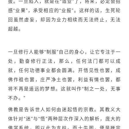
拔。一旦陷入，就是在“造业”了，将来，必定会招
感“业果”，承受相应的“业报”。这样的话，生死轮
回虽然虚妄，却因为业力相续而无法终止，无法
超越。
一旦修行人能够“制服”自己的身心，让它专注于一
处，勤奋修行正法，那么，任何法门都可以成
就，任何功德事业都会圆满。开悟见性也罢，成
佛作祖也罢，庄严净土也罢，利益有情也罢，都
将不再是遥远的梦想。这就叫作“制之一处，无事
不办。”
佛教是告诉世人如何由迷起悟的宗教。其教义大
体针对“迷”与“悟”两种层次作深入的解析，庞大的
佛学系统，即以此为支柱。而十牛图，便是禅宗