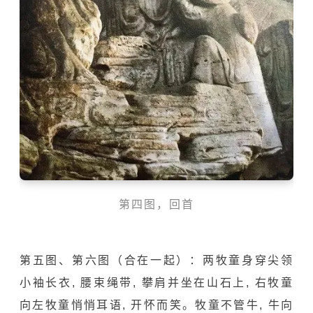
第四图，回首
第五图、第六图（合在一起）：两牧童身穿尖领
小袖长衣, 腰束绳带, 攀肩并坐在山石上, 右牧童
向左牧童悄悄耳语, 开怀而笑。牧童不管牛, 牛向