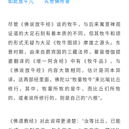
如此放牛儿 先世佛所誉
尽管《佛说放牛经》谈的牧牛，与后来寓意禅观
证道的大足石刻有着本质的不同，但其牧牛和颂
的形式无疑为大足《牧牛图颂》摩崖之源头。东
晋时期，由来自罽宾国的三藏法师，瞿昙僧伽提
婆翻译的《增一阿含经》中有《牧牛品》，与
《佛说放牛经》内容大致相同，估计是同本异
译。这两部经里面，佛陀以“牧童牧牛”来比喻比丘
修行，其中，牧童所牧的是牛，而比丘们所牧
的，或者说所修行的，则是自己的“六根”。
《
佛遗教经》对此说得更清楚：“汝等比丘，已能