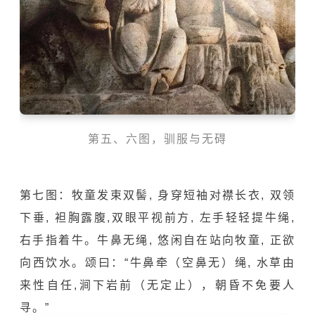
第五、六图，驯服与无碍
第七图：牧童发束双髻, 身穿短袖对襟长衣, 双领
下垂, 袒胸露腹,双眼平视前方, 左手轻轻提牛绳,
右手指着牛。牛鼻无绳, 悠闲自在站向牧童, 正欲
向西饮水。颂曰：“牛鼻牵（空鼻无）绳, 水草由
来性自任,涧下岩前（无定止），朝昏不免要人
寻。”