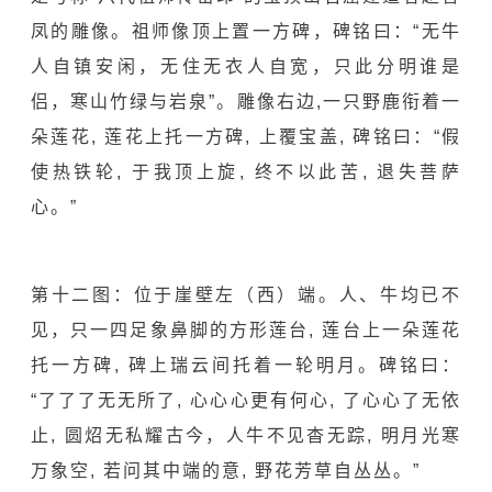
凤
的雕像。祖师像顶上置一方碑，碑铭曰：“无牛
人自镇安闲，无住无衣人自宽，只此分明谁是
侣，寒山竹绿与岩泉”。雕像右边,一只野鹿衔着一
朵莲花, 莲花上托一方碑, 上覆宝盖, 碑铭曰：“假
使热铁轮, 于我顶上旋, 终不以此苦, 退失菩萨
心。”
第十二图：位于崖壁左（西）端。人、牛均已不
见，只一四足象鼻脚的方形莲台, 莲台上一朵莲花
托一方碑, 碑上瑞云间托着一轮明月。碑铭曰：
“了了了无无所了, 心心心更有何心, 了心心了无依
止, 圆炤无私耀古今，人牛不见杳无踪, 明月光寒
万象空, 若问其中端的意, 野花芳草自丛丛。”