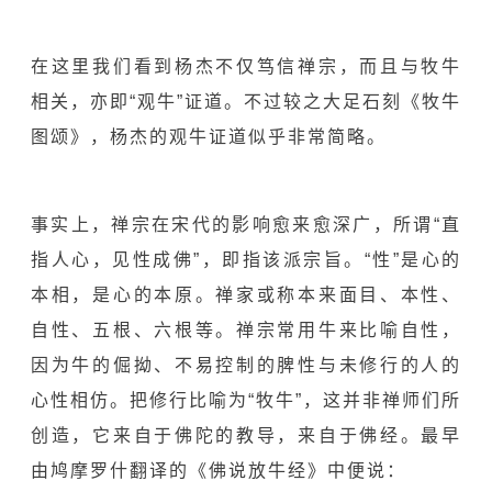
在这里我们看到杨杰不仅笃信禅宗，而且与牧牛
相关，亦即“观牛”证道。不过较之
大足石刻
《牧牛
图颂》，杨杰的观牛证道似乎非常简略。
事实上，禅宗在宋代的影响愈来愈深广，所谓“直
指人心，见性成佛”，即指该派宗旨。“性”是心的
本相，是心的本原。禅家或称本来面目、本性、
自性、五根、六根等。禅宗常用牛来比喻自性，
因为牛的倔拗、不易控制的脾性与未修行的人的
心性相仿。把修行比喻为“牧牛”，这并非禅师们所
创造，它来自于佛陀的教导，来自于佛经。最早
由鸠摩罗什翻译的《佛说放牛经》中便说：