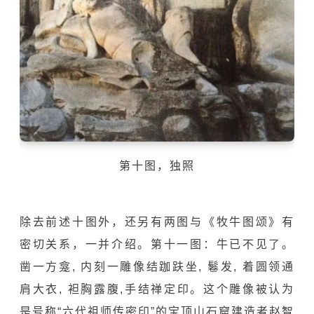
第十图，独照
除去前述十图外，还另有两图与《牧牛图颂》有
密切关系，一并介绍。第十一图：牛已不见了。
凿一方龛, 内刻一雕像结跏趺坐, 鬈发, 着圆领通
肩大衣, 袒胸露腹,手结禅定印。这个雕像被认为
是号称“六代祖师传密印”的
宝顶山
石窟建造者
赵智