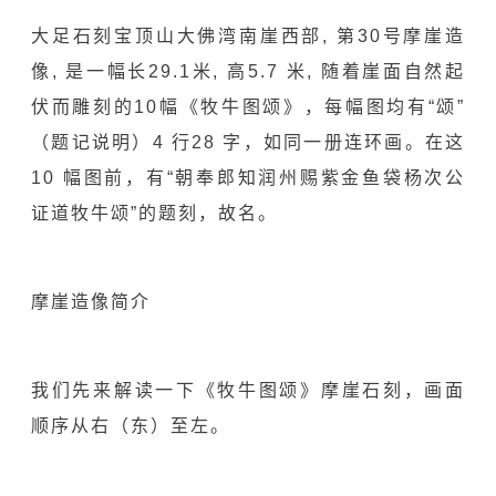
大
足石刻宝顶山大佛湾南崖西部, 第30号摩崖造
像, 是一幅长29.1米, 高5.7 米, 随着崖面自然起
伏而雕刻的10幅《牧牛图颂》，每幅图均有“颂”
（题记说明）4 行28 字，如同一册连环画。在这
10 幅图前，有“朝奉郎知润州赐紫金鱼袋杨次公
证道牧牛颂”的题刻，故名。
摩崖造像简介
我们先来解读一下《牧牛图颂》摩崖石刻，画面
顺序从右（东）至左。