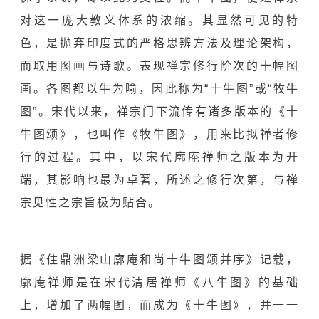
对这一庞大教义体系的浓缩。其显然可见的特
色，是抛弃印度式的严格思辨方法及理论架构，
而取用图画与诗歌。表现禅宗修行阶次的十幅图
画。各图都以牛为喻，因此称为“十牛图”或“牧牛
图”。宋代以来，禅宗门下流传有诸多版本的《十
牛图颂》，也叫作《牧牛图》，用来比拟禅者修
行的过程。其中，以宋代廓庵禅师之版本为开
端，其影响也最为卓著，所述之修行次第，与禅
宗见性之宗旨极为贴合。
据《住鼎洲梁山廓庵和尚十牛图颂并序》记载，
廓庵禅师是在宋代清居禅师《八牛图》的基础
上，增加了两幅图，而成为《十牛图》，并一一