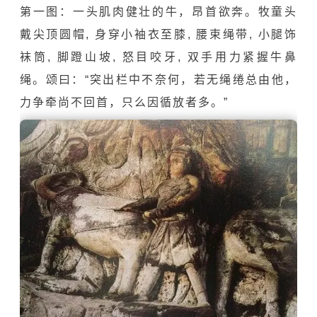
第一图：一头肌肉健壮的牛，昂首欲奔。牧童头
戴尖顶圆帽, 身穿小袖衣至膝, 腰束绳带, 小腿饰
袜筒, 脚蹬山坡, 怒目咬牙, 双手用力紧握牛鼻
绳。颂曰：“突出栏中不奈何，若无绳绻总由他，
力争牵尚不回首，只么因循放者多。”