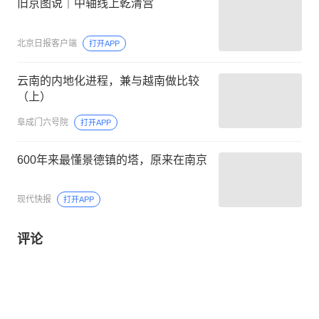
旧京图说｜中轴线上乾清宫
北京日报客户端
打开APP
云南的内地化进程，兼与越南做比较
（上）
阜成门六号院
打开APP
600年来最懂景德镇的塔，原来在南京
现代快报
打开APP
评论