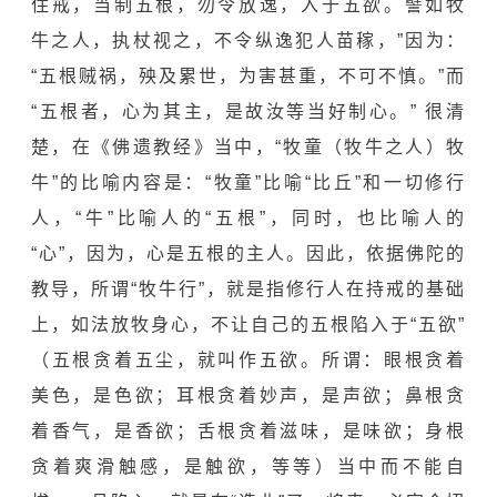
住戒，当制五根，勿令放逸，入于五欲。譬如牧
牛之人，执杖视之，不令纵逸犯人苗稼，”因为：
“五根贼祸，殃及累世，为害甚重，不可不慎。”而
“五根者，心为其主，是故汝等当好制心。” 很清
楚，在《佛遗教经》当中，“牧童（牧牛之人）牧
牛”的比喻内容是：“牧童”比喻“比丘”和一切修行
人，“牛”比喻人的“五根”，同时，也比喻人的
“心”，因为，心是五根的主人。因此，依据佛陀的
教导，所谓“牧牛行”，就是指修行人在持戒的基础
上，如法放牧身心，不让自己的五根陷入于“五欲”
（五根贪着五尘，就叫作五欲。所谓：眼根贪着
美色，是色欲；耳根贪着妙声，是声欲；鼻根贪
着香气，是香欲；舌根贪着滋味，是味欲；身根
贪着爽滑触感，是触欲，等等）当中而不能自