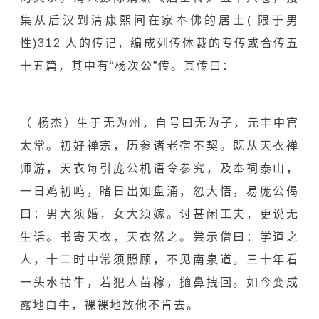
集从后汉到清康熙间在家奉佛的居士( 限于男
性)312 人的传记，编成列传体裁的专传或合传五
十五篇，其中有“杨次公”传。其传曰：
（ 杨杰）生于无为州，自号曰无为子，元丰中官
太常。初好禅宗，历参诸老宿不契。既从天衣禅
师游，天衣每引庞公机语令参究，及奉祠泰山，
一日鸡初鸣，睹日出如盘涌，忽大悟，易庞公偈
曰：男大须婚，女大须嫁。讨甚闲工夫，更说无
生话。书寄天衣，天衣然之。尝示僧曰：学道之
人，十二时中常须照顾，不见南泉道。三十年看
一头水牯牛，若犯人苗稼，擿鼻拽回。如今变成
露地白牛，裸裸地放他不肯去。