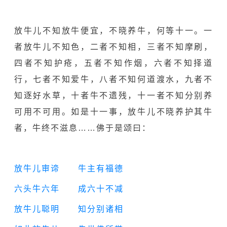
放牛儿不知放牛便宜，不晓养牛，何等十一。一
者放牛儿不知色，二者不知相，三
者不知摩刷，
四者不知护疮，五者不知作烟，六者不知择道
行，七者不知爱牛，八者不知何道渡水，九者不
知逐好水草，十者牛不遗残，十一者不知分别养
可用不可
用。如是十一事，放牛儿不晓养护其牛
者，牛终不滋息……佛于是颂曰：
放牛儿审谛 牛主有福德
六头牛六年 成六十不减
放牛儿聪明 知分别诸相