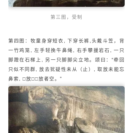
第三图，受制
第四图：牧童身穿短衣, 下穿长裤,头戴斗笠，背
一竹鸡笼, 左手轻挽牛鼻绳, 右手攀援岩石, 一只
脚蹬在石梯上, 另一只脚脚尖立地。颂曰：“牵回
只似不同群, 放去犹疑性未从（止）, 取放未能忘
鼻索, □放□□放者空。”