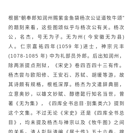
根据“朝奉郎知润州赐紫金鱼袋杨次公证道牧牛颂”
的题刻来看，这些图颂似乎与杨次公有关。杨次
公，名杰，号无为子。无为州( 今安徽无为县)
人。仁宗嘉祐四年(1059 年)进士，神宗元丰
(1078-1085 年) 中为礼部员外郎。后出知润州，
除两浙提点刑狱，《宋史》卷四百四十三有传。
杨杰尝与
欧阳修
、
王安石
、苏轼、胡瑗等游，故
其诗颇有规格，根柢深厚。杨杰为文遣辞典丽，
立意奥妙，以雄文妙赋、醇德懿行知名当世，曾
著《无为集》，《四库全书总目·别集类六》提到
这个文集。不过无论《宋史》还是《四库全书总
目》，均未提及杨杰与禅宗以及《牧牛图》之间
的关系。清人彭际清编《居士传》五十六卷，搜