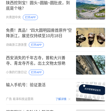
陕西挖到宝！圆头~圆脑~圆肚皮，到
底是个啥？
共青团中央
打开APP
免费！真品！“四大圆明园兽首原件”空
降浙江，展览仅持续至10月18日
诗画浙江游浙里
打开APP
西安消失的千年古寺，曾和大兴善
寺、青龙寺齐名，出土文物太惊艳
小渔的行旅日记
打开APP
输入手机号：验证激活
00:15
广告
易泽科技运营商
了解详情