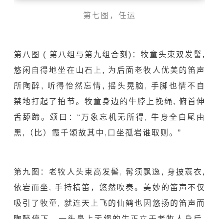
第七图，任运
第八图 ( 第八组与第九组合刻)：牧童头束双发髻,
悠闲自得地坐在山石上, 为后面老牧人优美的笛声
所陶醉, 听得怡然忘情, 摇头晃脑, 手脚也情不自
禁地打起了拍节。牧童身边的牛脖上挽绳, 俯首伸
舌舔蹄。颂曰：“万象忘机无所得, 牛身全白尾由
黑,（比）霞千颂故其中,口坐孤岩谁取则。”
第九图：老牧人头束高发髻, 髯须飘逸, 身披蓑衣,
依岩而坐, 手持横笛，悠然吹奏。美妙的笛声不仅
吸引了牧童, 就连天上飞的仙鹤也因悠扬的笛声而
陶醉停下。一头鼻上无绳的牛正立于老牧人身后,