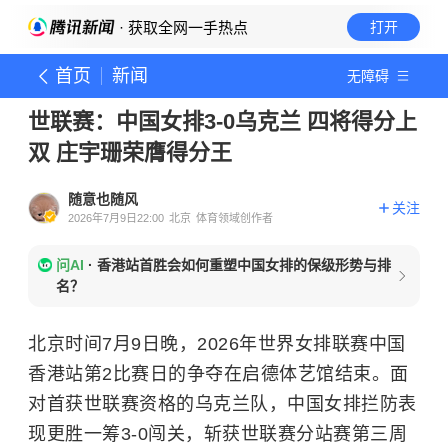
· 获取全网一手热点
打开
首页
新闻
无障碍
世联赛：中国女排3-0乌克兰 四将得分上
双 庄宇珊荣膺得分王
随意也随风
关注
2026年7月9日22:00
北京
体育领域创作者
问AI
·
香港站首胜会如何重塑中国女排的保级形势与排
名？
北京时间7月9日晚，2026年世界女排联赛中国
香港站第2比赛日的争夺在启德体艺馆结束。面
对首获世联赛资格的乌克兰队，中国女排拦防表
现更胜一筹3-0闯关，斩获世联赛分站赛第三周