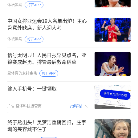
体坛黑马
打开APP
中国女排亚运会19人名单出炉！主心
骨意外缺席，新人迎大考
体坛黑马
打开APP
信号太明显！人民日报罕见点名，亚
锦赛成赵勇、排管最后救命稻草
爱体育的女排金毛
打开APP
输入手机号：一键领取
00:15
广告
易泽科技运营商
了解详情
终于熬出头！吴梦洁重磅回归，庄宇
珊的笑容藏不住了