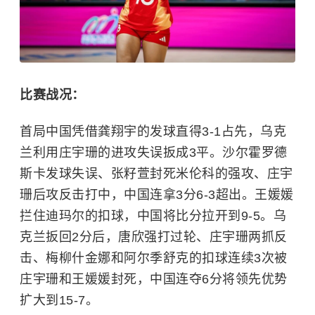
比赛战况：
首局中国凭借龚翔宇的发球直得3-1占先，乌克
兰利用庄宇珊的进攻失误扳成3平。沙尔霍罗德
斯卡发球失误、张籽萱封死米伦科的强攻、庄宇
珊后攻反击打中，中国连拿3分6-3超出。王媛媛
拦住迪玛尔的扣球，中国将比分拉开到9-5。乌
克兰扳回2分后，唐欣强打过轮、庄宇珊两抓反
击、梅柳什金娜和阿尔季舒克的扣球连续3次被
庄宇珊和王媛媛封死，中国连夺6分将领先优势
扩大到15-7。