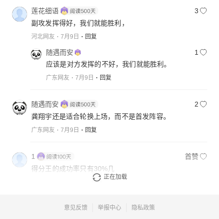
莲花细语
3
副攻发挥得好，我们就能胜利，
河北网友
7月9日
回复
随遇而安
1
应该是对方发挥的不好，我们就能胜利。
广东网友
7月9日
回复
随遇而安
2
龚翔宇还是适合轮换上场，而不是首发阵容。
广东网友
7月9日
回复
1
首赞
得分王的成功率只有30%几
正在加载
西藏网友
7月10日
回复
意见反馈
举报中心
隐私政策