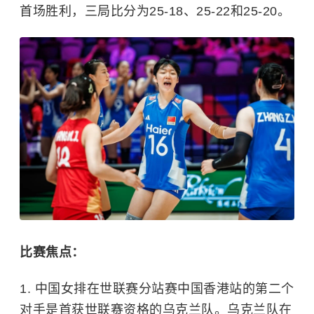
首场胜利，三局比分为25-18、25-22和25-20。
比赛焦点：
1. 中国女排在世联赛分站赛中国香港站的第二个
对手是首获世联赛资格的乌克兰队。乌克兰队在