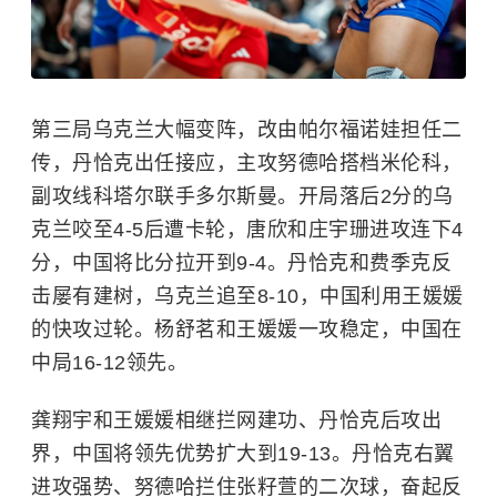
第三局乌克兰大幅变阵，改由帕尔福诺娃担任二
传，丹恰克出任接应，主攻努德哈搭档米伦科，
副攻线科塔尔联手多尔斯曼。开局落后2分的乌
克兰咬至4-5后遭卡轮，唐欣和庄宇珊进攻连下4
分，中国将比分拉开到9-4。丹恰克和费季克反
击屡有建树，乌克兰追至8-10，中国利用王媛媛
的快攻过轮。杨舒茗和王媛媛一攻稳定，中国在
中局16-12领先。
龚翔宇和王媛媛相继拦网建功、丹恰克后攻出
界，中国将领先优势扩大到19-13。丹恰克右翼
进攻强势、努德哈拦住张籽萱的二次球，奋起反