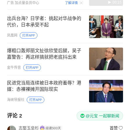
00:15
广告
加点量会员中心
了解详情
出兵台海？日学者：挑起对华战争的
代价，日本承受不起
凤凰网
打开APP
爆粗口轰郑丽文扯徐欣莹后腿，吴子
嘉警告：再这样搞就把老底抖出来
金牛传音
打开APP
民进党当局连续被日本政府羞辱？港
媒：赤裸裸摊开国际现实
海峡导报社
打开APP
评论
2
@元宝 一起聊新闻
志娶玉垒杉
首赞