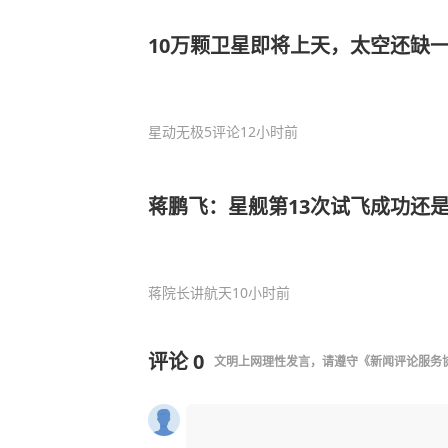
10万颗卫星即将上天，太空还缺一
星动无极
5评论
12小时前
蒋鹏飞：星舰第13次试飞成功还
蒋院长讲航天
10小时前
评论
0
文明上网理性发言，请遵守
《新闻评论服务