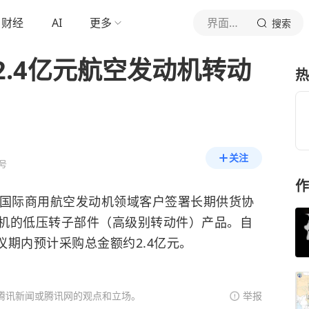
财经
AI
更多
界面新闻
搜索
.4亿元航空发动机转动
热
关注
号
作
某国际商用航空发动机领域客户签署长期供货协
机
的低压转子部件（高级别转动件）产品。自
议期内预计采购总金额约2.4亿元。
腾讯新闻或腾讯网的观点和立场。
举报