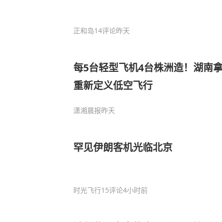
正和岛
14评论
昨天
每5台轻型飞机4台株洲造！湖南拿
重新定义低空飞行
潇湘晨报
昨天
罕见伊朗客机光临北京
时光飞行
15评论
4小时前