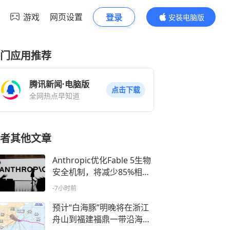
游戏
网页设置
登录
安装电脑版
内容更精彩
门应用推荐
腾讯新闻·电脑版
点击下载
全网热点早知道
者其他文章
Anthropic优化Fable 5生物
安全机制，将减少85%相关
误拦截
-7小时前
预计“白海豚”明晚将在浙江
舟山到福建福鼎一带沿海登