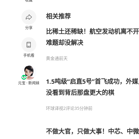
收藏
相关推荐
分享
比稀土还稀缺！航空发动机离不开
难题却没解决
手机看
黄金通
前天
1.5吨级“启直5号”首飞成功，外
元宝 · 新闻妹
没看到背后那盘更大的棋
环球译视
2评论
35分钟前
不做大官，只做大事！中芯、中微、