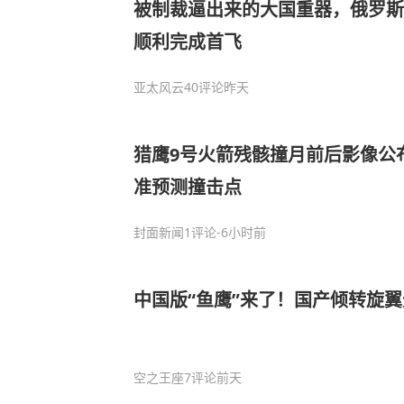
被制裁逼出来的大国重器，俄罗斯M
顺利完成首飞
亚太风云
40评论
昨天
猎鹰9号火箭残骸撞月前后影像公
准预测撞击点
封面新闻
1评论
-6小时前
中国版“鱼鹰”来了！国产倾转旋
空之王座
7评论
前天