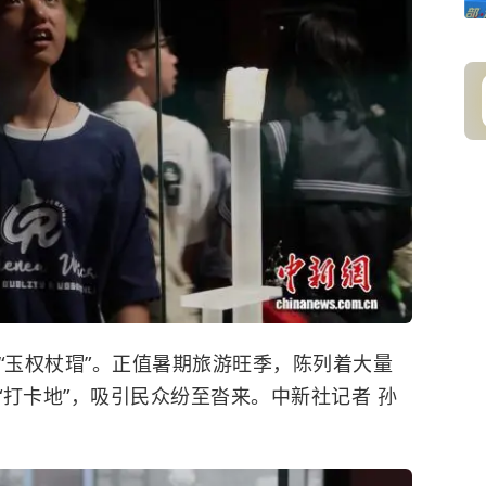
“玉权杖瑁”。正值暑期旅游旺季，陈列着大量
打卡地”，吸引民众纷至沓来。中新社记者 孙