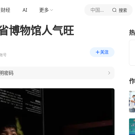
财经
AI
更多
中国新闻网
搜索
江省博物馆人气旺
热
关注
账号
明密码
作