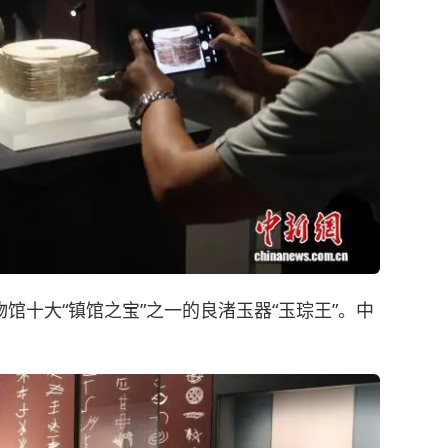
馆十大“镇馆之宝”之一的良渚玉器“玉琮王”。中