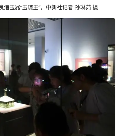
良渚玉器“玉琮王”。中新社记者 孙琳茹 摄