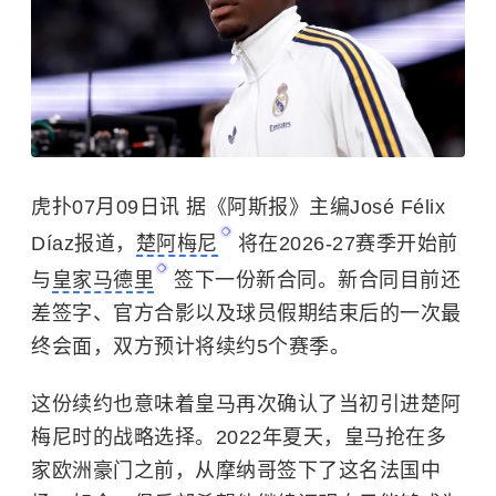
虎扑07月09日讯 据《阿斯报》主编José Félix
Díaz报道，
楚阿梅尼
将在2026-27赛季开始前
与
皇家马德里
签下一份新合同。新合同目前还
差签字、官方合影以及球员假期结束后的一次最
终会面，双方预计将续约5个赛季。
这份续约也意味着皇马再次确认了当初引进楚阿
梅尼时的战略选择。2022年夏天，皇马抢在多
家欧洲豪门之前，从摩纳哥签下了这名法国中