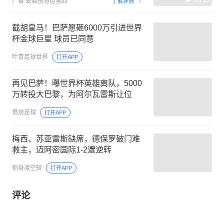
广告
云启创想运营商
了解详情
截胡皇马！巴萨愿砸6000万引进世界
杯金球巨星 球员已同意
叶青足球世界
打开APP
再见巴萨！曝世界杯英雄离队，5000
万转投大巴黎，为阿尔瓦雷斯让位
燃烧足球
打开APP
梅西、苏亚雷斯缺席，德保罗破门难
救主，迈阿密国际1-2遭逆转
侧身凌空斩
打开APP
评论