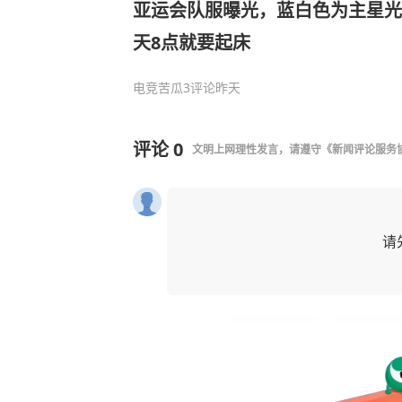
亚运会队服曝光，蓝白色为主星光
天8点就要起床
电竞苦瓜
3评论
昨天
评论
0
文明上网理性发言，请遵守
《新闻评论服务
请