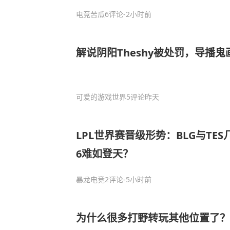
电竞苦瓜
6评论
-2小时前
解说阴阳Theshy被处罚，导播鬼
可爱的游戏世界
5评论
昨天
LPL世界赛晋级形势：BLG与TES
6难如登天？
暴龙电竞
2评论
-5小时前
为什么很多打野转玩其他位置了？