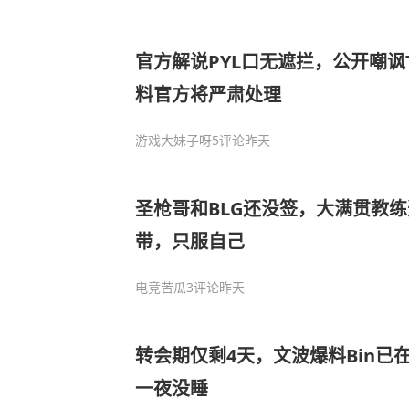
官方解说PYL口无遮拦，公开嘲讽T
料官方将严肃处理
游戏大妹子呀
5评论
昨天
圣枪哥和BLG还没签，大满贯教
带，只服自己
电竞苦瓜
3评论
昨天
转会期仅剩4天，文波爆料Bin已
一夜没睡