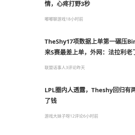
情，心疼打野3秒
嘟嘟聊游戏
18小时前
TheShy17项数据上单第一碾压Bi
来S赛最差上单，外网：法拉利老
联盟话事人
3评论
昨天
LPL圈内人透露，Theshy回归
了钱
游戏大妹子呀
12评论
6小时前