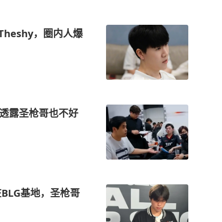
heshy，圈内人爆
练透露圣枪哥也不好
在BLG基地，圣枪哥