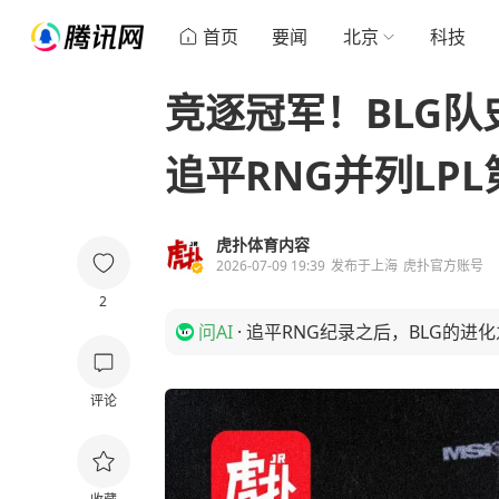
首页
要闻
北京
科技
竞逐冠军！BLG队
追平RNG并列LPL
虎扑体育内容
2026-07-09 19:39
发布于
上海
虎扑官方账号
2
问AI
·
追平RNG纪录之后，BLG的进
评论