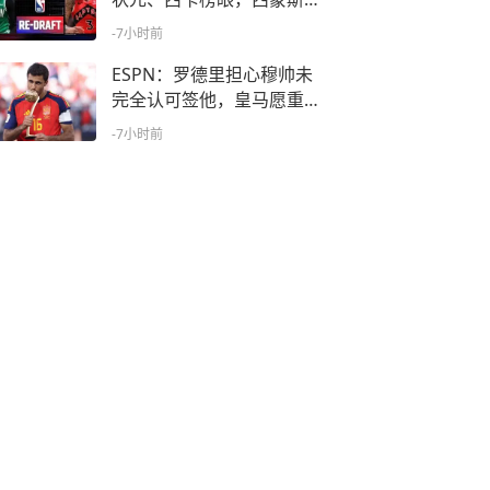
至第七
-7小时前
ESPN：罗德里担心穆帅未
完全认可签他，皇马愿重新
推动交易
-7小时前