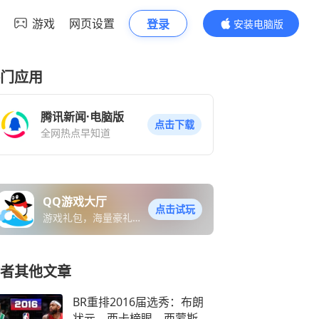
游戏
网页设置
登录
安装电脑版
内容更精彩
门应用
腾讯新闻·电脑版
点击下载
全网热点早知道
QQ游戏大厅
点击试玩
游戏礼包，海量豪礼免
费送
者其他文章
BR重排2016届选秀：布朗
状元、西卡榜眼，西蒙斯跌