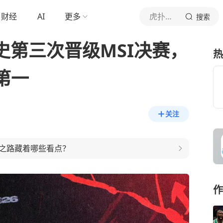
财经
AI
更多
虎扑体育内容
搜索
史第三次晋级MSI决赛，
热
第一
关注
化之路藏着哪些看点？
作