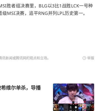
MSI胜者组决赛里，BLG以3比1战胜LCK一号种
晋级MSI决赛，追平RNG并列LPL历史第一。
腾讯新闻或腾讯网的观点和立场。
举报
器被希维尔单杀，导播