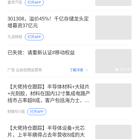
盖世汽车
打开APP
301308，溢价45%！千亿存储龙头定
增募资37亿元
九派财经
打开APP
已失效：请重新认证#移动权益
00:15
广告
云启创想运营商
了解详情
【大佬持仓跟踪】半导体材料+大硅片
+光刻胶，材料在国内12寸集成电路产
线市占率超8成，客户包括海力士、长
江存储等，这家公司间接参股300mm
财联社V说
打开APP
大硅片领先企业
【大佬持仓跟踪】半导体设备+光芯
片，上半年摘得占去年营收8成的大