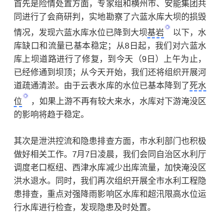
首先是险情处置方面，专家组和横州市、安能集团共
同进行了会商研判，实地勘察了六蓝水库大坝的损毁
情况，发现六蓝水库水位已降到大坝
基岩
以下，水
库缺口和流量已基本稳定；从8日起，我们对六蓝水
库上坝道路进行了修复，到今天（9日）上午为止，
已经修通到坝顶；从今天开始，我们还将组织开展河
道疏通清淤。由于云表水库的水位已基本降到了
死水
位
，如果上游不再有较大来水，水库对下游淹没区
的影响将趋于稳定。
其次是泄洪控流和隐患排查方面，市水利部门也积极
做好相关工作。7月7日凌晨，我们会同自治区水利厅
调度老口枢纽、西津水库减少出库流量，加快淹没区
洪水退水。同时，我们再次组织开展全市水利工程隐
患排查，重点对强降雨影响区水库和超汛限高水位运
行水库进行检查，发现隐患及时处置。