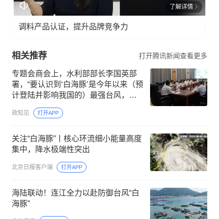
了解详情
调料产品认证，提升品牌竞争力
相关推荐
打开腾讯新闻查看更多
专题会商会上，水利部部长李国英部
署，“要认识到‘白海豚’是今年以来（预
计登陆并影响我国的）最强台风，要
严阵以待、尽锐出击”
政知见
打开APP
关注“白海豚”丨核心环流细小能量高度
集中，降水极端性突出
北京日报客户端
打开APP
海陆联动！连江全力以赴防御台风“白
海豚”