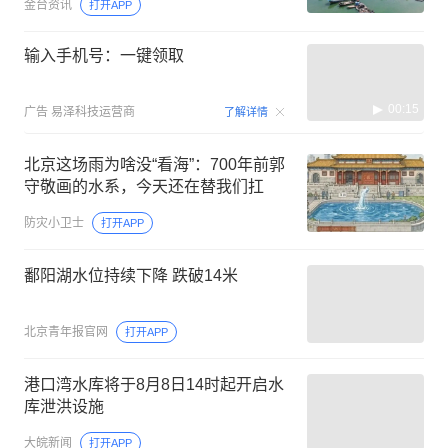
金台资讯
打开APP
输入手机号：一键领取
00:15
广告
易泽科技运营商
了解详情
北京这场雨为啥没“看海”：700年前郭
守敬画的水系，今天还在替我们扛
防灾小卫士
打开APP
鄱阳湖水位持续下降 跌破14米
北京青年报官网
打开APP
港口湾水库将于8月8日14时起开启水
库泄洪设施
大皖新闻
打开APP