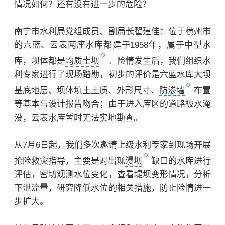
情况如何？还有没有进一步的危险？
南宁市水利局党组成员、副局长翟建佳：位于横州市
的六蓝、云表两座水库都建于1958年，属于中型水
库，坝体都是
均质土坝
。险情发生后，我们组织水
利专家进行了现场踏勘，初步的评价是六蓝水库大坝
基底地层、坝体填土土质、外形尺寸、
防渗墙
布置
等基本与设计报告吻合；由于进入库区的道路被水淹
没，云表水库暂时无法实地勘查。
从7月6日起，我们多次邀请上级水利专家到现场开展
抢险救灾指导，主要是对出现
漫坝
缺口的水库进行
评估，密切观测水位变化，查看堤坝变形情况，分析
下泄流量，研究降低水位的相关措施，防止险情进一
步扩大。