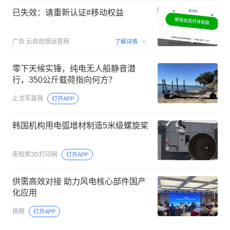
已失效：请重新认证#移动权益
00:15
广告
云启创想运营商
了解详情
零下天候实锤，纯电无人船静音潜
行，350公斤载荷指向何方？
止戈军是我
打开APP
韩国机构用电弧增材制造5米级螺旋桨
南极熊3D打印网
打开APP
供需高效对接 助力风电核心部件国产
化应用
扬眼
打开APP