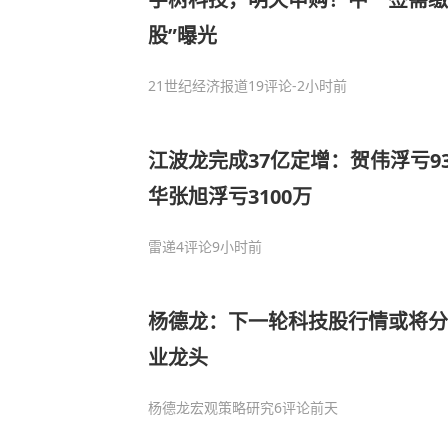
股”曝光
21世纪经济报道
19评论
-2小时前
江波龙完成37亿定增：贺伟浮亏93
华张旭浮亏3100万
雷递
4评论
9小时前
杨德龙：下一轮科技股行情或将分
业龙头
杨德龙宏观策略研究
6评论
前天