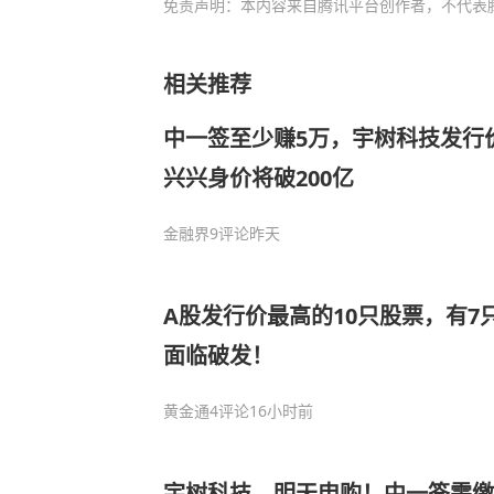
免责声明：本内容来自腾讯平台创作者，不代表
相关推荐
中一签至少赚5万，宇树科技发行价
兴兴身价将破200亿
金融界
9评论
昨天
A股发行价最高的10只股票，有7
面临破发！
黄金通
4评论
16小时前
宇树科技，明天申购！中一签需缴7