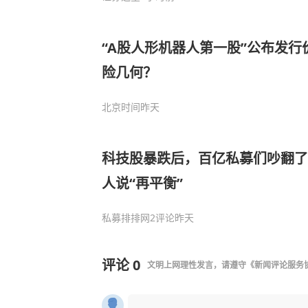
“A股人形机器人第一股”公布发
险几何？
北京时间
昨天
科技股暴跌后，百亿私募们吵翻了
人说“再平衡”
私募排排网
2评论
昨天
评论
0
文明上网理性发言，请遵守
《新闻评论服务