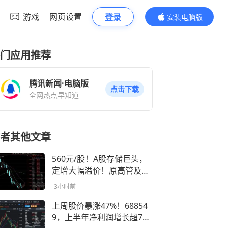
游戏
网页设置
登录
安装电脑版
内容更精彩
门应用推荐
腾讯新闻·电脑版
点击下载
全网热点早知道
者其他文章
560元/股！A股存储巨头，
定增大幅溢价！原高管及多
家上市公司认购
-3小时前
上周股价暴涨47%！68854
9，上半年净利润增长超7