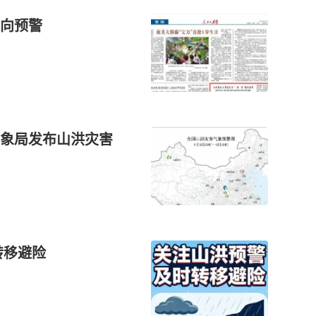
靶向预警
象局发布山洪灾害
转移避险