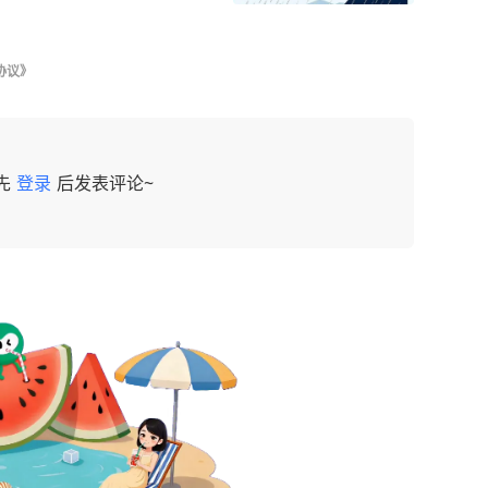
协议》
先
登录
后发表评论~