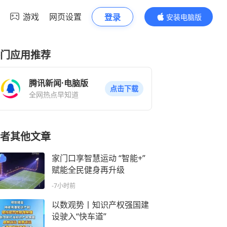
游戏
网页设置
登录
安装电脑版
内容更精彩
门应用推荐
腾讯新闻·电脑版
点击下载
全网热点早知道
者其他文章
家门口享智慧运动 “智能+”
赋能全民健身再升级
-7小时前
以数观势丨知识产权强国建
设驶入“快车道”