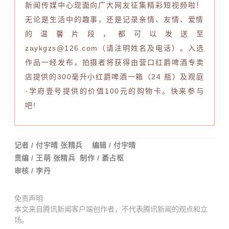
新闻传媒中心现面向广大网友征集精彩短视频啦！
无论是生活中的趣事，还是记录亲情、友情、爱情
的温馨片段，都可以发送至
zaykgzs@126.com（请注明姓名及电话）。入选
作品一经发布，
拍摄者将获得由营口红爵啤酒专卖
店提供的300毫升小红爵啤酒一箱（24 瓶）及
观庭
·学府壹号
提供的价值100元的购物卡。
快来参与
吧!
记者 /
付宇晴 张精兵
编辑 / 付宇晴
责编 /
王萌
张精兵
制作 / 綦占枢
审核 / 李丹
免责声明
本文来自腾讯新闻客户端创作者，不代表腾讯新闻的观点和立
场。