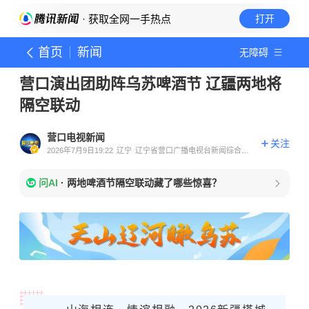
· 获取全网一手热点
打开
首页
新闻
无障碍
营口演出团助阵乌苏啤酒节 辽疆两地将
隔空联动
营口电视新闻
关注
2026年7月9日19:22
辽宁
辽宁省营口广播电视台新闻综合广
播官方账号
问AI
·
两地啤酒节隔空联动藏了哪些惊喜？