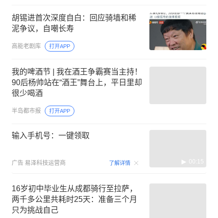
胡锡进首次深度自白：回应骑墙和稀
泥争议，自嘲长寿
高能老剧库
打开APP
我的啤酒节 | 我在酒王争霸赛当主持！
90后杨帅站在“酒王”舞台上，平日里却
很少喝酒
半岛都市报
打开APP
输入手机号：一键领取
00:15
广告
易泽科技运营商
了解详情
16岁初中毕业生从成都骑行至拉萨，
两千多公里共耗时25天：准备三个月
只为挑战自己