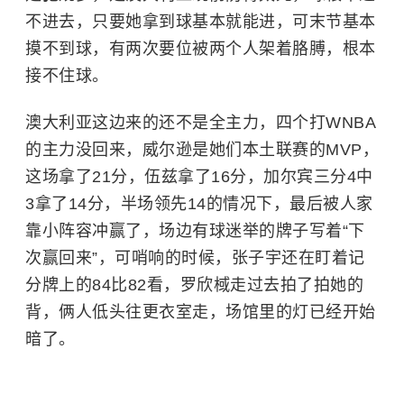
不进去，只要她拿到球基本就能进，可末节基本
摸不到球，有两次要位被两个人架着胳膊，根本
接不住球。
澳大利亚这边来的还不是全主力，四个打WNBA
的主力没回来，威尔逊是她们本土联赛的MVP，
这场拿了21分，伍兹拿了16分，加尔宾三分4中
3拿了14分，半场领先14的情况下，最后被人家
靠小阵容冲赢了，场边有球迷举的牌子写着“下
次赢回来”，可哨响的时候，张子宇还在盯着记
分牌上的84比82看，罗欣棫走过去拍了拍她的
背，俩人低头往更衣室走，场馆里的灯已经开始
暗了。