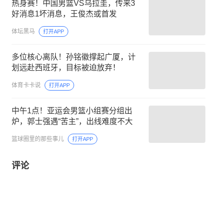
热身赛！中国男篮VS乌拉圭，传来3
好消息1坏消息，王俊杰或首发
体坛黑马
打开APP
多位核心离队！孙铭徽撑起广厦，计
划远赴西班牙，目标被迫放弃！
体育卡卡说
打开APP
中午1点！亚运会男篮小组赛分组出
炉，郭士强遇“苦主”，出线难度不大
篮球圈里的那些事儿
打开APP
评论