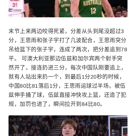
末节上来两边咬得死紧，分差从头到尾没超过3
分，王思雨和张子宇打了几波配合，王思雨突分
吊给篮下的张子宇，连成了两次，把分差追到78
平。 可澳大利亚那边伍兹和加尔宾两个射手突
然开了，接连扔进三分，每次中国队刚要追上，
就有人站出来扔一个，到最后1分20秒的时候，
中国80比81落后1分，王思雨运球过半场，被伍
兹伸手捅了球，伍兹直接冲快攻上篮，还造了犯
规，加罚也进了，瞬间拉开到84比80。