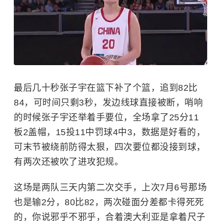
最后几十秒张子宇在篮下补了个篮，追到82比
84，可时间只剩3秒，发边线球直接被断，哨响
的时候张子宇还举着手要位，全场拿了25分11
板2盖帽，15投11中罚球4中3，数据是好看的，
可末节被绕前防得太狠，四次要位都没接到球，
有两次还被吹了进攻犯规。
这场是两队三天内第二次交手，上次7月6号那场
也是输2分，80比82，两次碰面分差都卡得死死
的，你说邪乎不邪乎，合着澳大利亚是拿着尺子