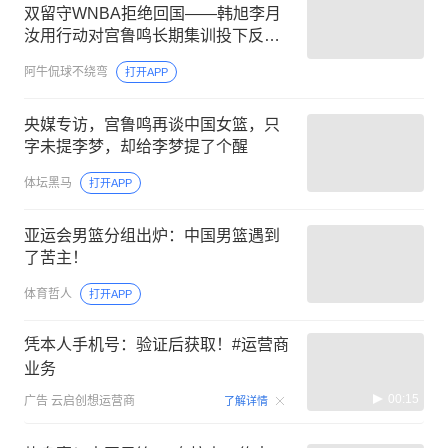
双留守WNBA拒绝回国——韩旭李月
汝用行动对宫鲁鸣长期集训投下反对
票
阿牛侃球不绕弯
打开APP
央媒专访，宫鲁鸣再谈中国女篮，只
字未提李梦，却给李梦提了个醒
体坛黑马
打开APP
亚运会男篮分组出炉：中国男篮遇到
了苦主！
体育哲人
打开APP
凭本人手机号：验证后获取！#运营商
业务
00:15
广告
云启创想运营商
了解详情