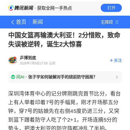
· 获取全网一手热点
打开
首页
新闻
无障碍
中国女篮再输澳大利亚！2分惜败，致命
失误被逆转，诞生2大惊喜
乒博到底
关注
2026年7月9日17:58
山东
问AI
·
张子宇如何破解对手的绕前防守困局？
深圳湾体育中心的记分牌刚跳完首节比分，看台
上有人举着印着7号的手幅晃，刚才开场那五分
钟，穿7号的姑娘先在右侧45度扔进三分，又突
到篮下蹭着防守人吃了个2+1，开场连摘5分的
势头，把澳大利亚的防守阵都冲乱了半拍。