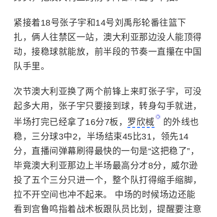
紧接着18号张子宇和14号刘禹彤轮番往篮下
扎，俩人往禁区一站，澳大利亚那边没人能顶得
动，接稳球就能放，前半段的节奏一直攥在中国
队手里。
次节澳大利亚换了两个前锋上来盯张子宇，可没
起多大用，张子宇只要接到球，转身勾手就进，
半场打完已经拿了16分7板，
罗欣棫
的外线也
稳，三分球3中2，半场结束45比31，领先14
分，直播间弹幕刷得最快的一句是“这把稳了”，
毕竟澳大利亚那边上半场最高分才8分，威尔逊
投了五个三分只进一个，整个队打得缩手缩脚，
拉不开空间也冲不起来。 中场的时候场边还能
看到
宫鲁鸣
指着战术板跟队员比划，提醒要注意