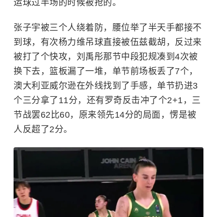
运球过半场的时候被抢的。
张子宇
被三个人绕着防，腰位举了半天手都接不
到球，有次杨力维吊球直接被伍兹截胡，反过来
被打了个快攻，
刘禹彤
那节中段犯规凑到4次被
换下去，篮板漏了一堆，单节前场板丢了7个，
澳大利亚威尔逊在外线找到了手感，单节扔进3
个三分拿了11分，还有罗奇反击冲了个2+1，三
节战罢62比60，原来领先14分的局面，愣是被
人反超了2分。