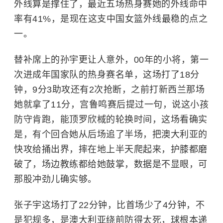
外线算是撑住了，最近五场热身赛她的外线命中
率有41%，是现在这支中国女篮外线最稳的点之
一。
替补席上的孙宇更让人意外，00年的小将，第一
次进成年国家队的热身赛名单，这场打了18分
钟，9分3助攻还有2次抢断，之前打新西兰那场
她就拿了11分，宫鲁鸣赛后提过一句，说这小孩
防守肯跑，能顶罗欣棫的轮换时间，这场看确实
是，有个回合她从后场追了半场，把澳大利亚的
快攻给捅出界，摔在地上半天爬起来，护膝都磨
破了，场边教练都给她鼓掌，数据是不显眼，可
那股冲劲儿确实够。
张子宇这场打了22分钟，比首场少了4分钟，不
是犯规多，是澳大利亚绕前防得太死，球根本递