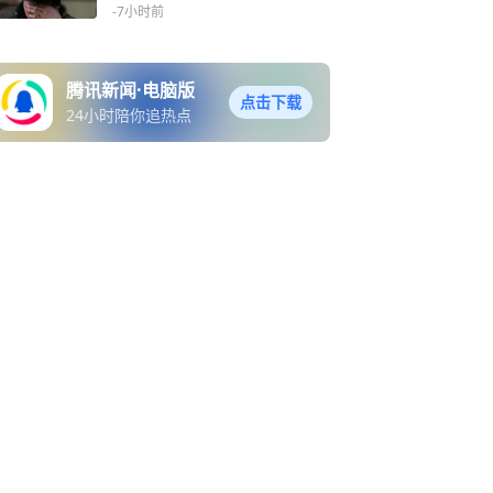
F长城(159166)盘中跌0.24%
-7小时前
腾讯新闻·电脑版
点击下载
24小时陪你追热点