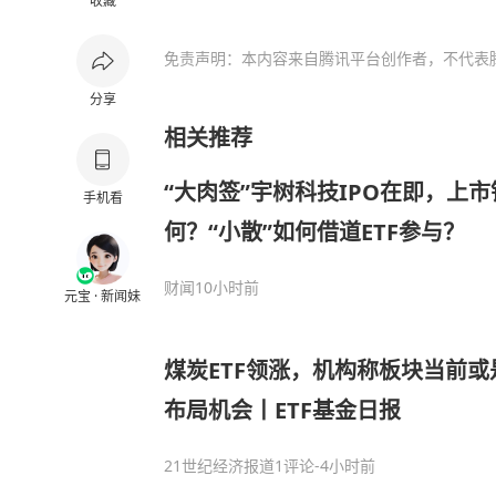
收藏
免责声明：本内容来自腾讯平台创作者，不代表
分享
相关推荐
“大肉签”宇树科技IPO在即，上
手机看
何？“小散”如何借道ETF参与？
财闻
10小时前
元宝 · 新闻妹
煤炭ETF领涨，机构称板块当前
布局机会丨ETF基金日报
21世纪经济报道
1评论
-4小时前