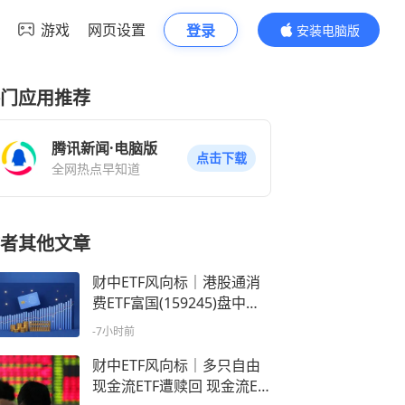
游戏
网页设置
登录
安装电脑版
内容更精彩
门应用推荐
腾讯新闻·电脑版
点击下载
全网热点早知道
者其他文章
财中ETF风向标｜港股通消
费ETF富国(159245)盘中下
跌1.12%，港股消费板块逆
-7小时前
势走弱
财中ETF风向标｜多只自由
现金流ETF遭赎回 现金流ET