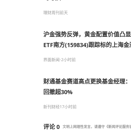
理财周刊
前天
沪金强势反弹，黄金配置价值凸显
ETF南方(159834)跟踪标的上海金涨
界面新闻
-2小时前
财通基金赛道高点更换基金经理：7
回撤超30%
新刊财经
17小时前
评论
0
文明上网理性发言，请遵守
《新闻评论服务