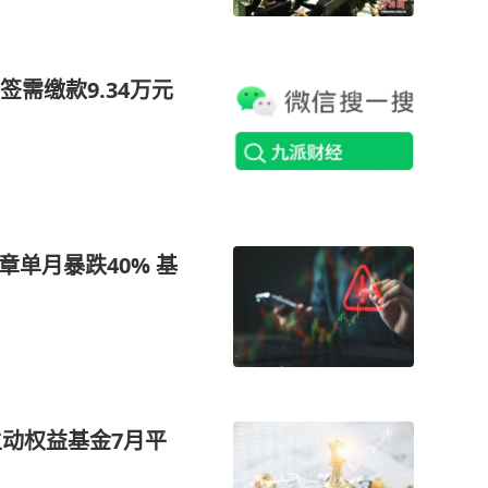
需缴款9.34万元
章单月暴跌40% 基
主动权益基金7月平