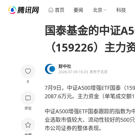
首页
要闻
北京
科技
国泰基金的中证A5
（159226）主力
财中社
2026-07-09 16:23
发布于
北京
0
7月9日，中证A500增强ETF国泰（15
2087.6万元。主力资金（单笔成交额1
评论
中证A500增强ETF国泰跟踪的指数为中证
业选取市值较大、流动性较好的500
市公司证券的整体表现。