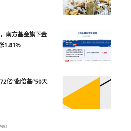
，南方基金旗下金
1.81%
2亿“翻倍基”50天
协议》