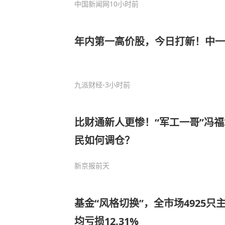
中国新闻网
10小时前
年内第一高价股，今日打新！中一签
九派财经
-3小时前
比财通新人更惨！“军工一哥”冯福
民如何调仓？
新京报
前天
基金“风格切换”，全市场4925只
均亏损12.31%