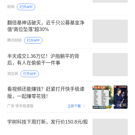
财闻
打开APP
翻倍基神话破灭，近千只公募基金净
值“高位坠落”超30%
腾讯财经
打开APP
半天成交1.36万亿！沪指躺平的背
后，有人在偷偷干一件事
洞见商
打开APP
看视频还能赚钱？赶紧打开快手极速
版，一起赚零花钱！
00:30
广告
快手极速版
立即下载
宇树科技下周打新，发行价150.8元/股