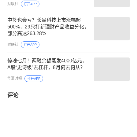
财联社
打开APP
中签也会亏？长鑫科技上市涨幅超
500%，29只打新理财产品收益分化，
部分高达263.28%
财联社
打开APP
惊魂七月！两融余额蒸发4000亿元，
A股“史诗级”去杠杆，8月何去何从？
华夏时报
打开APP
评论